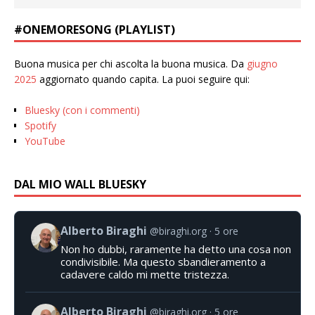
#ONEMORESONG (PLAYLIST)
Buona musica per chi ascolta la buona musica. Da
giugno
2025
aggiornato quando capita. La puoi seguire qui:
Bluesky (con i commenti)
Spotify
YouTube
DAL MIO WALL BLUESKY
Alberto Biraghi
@biraghi.org
5 ore
Non ho dubbi, raramente ha detto una cosa non
condivisibile. Ma questo sbandieramento a
cadavere caldo mi mette tristezza.
Alberto Biraghi
@biraghi.org
5 ore