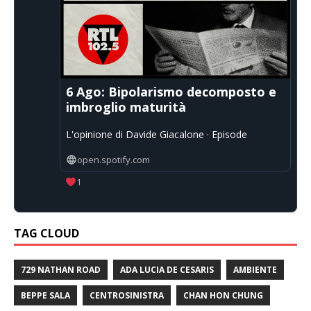
6 Ago: Bipolarismo decomposto e
imbroglio maturità
L'opinione di Davide Giacalone · Episode
open.spotify.com
1
TAG CLOUD
729 NATHAN ROAD
ADA LUCIA DE CESARIS
AMBIENTE
BEPPE SALA
CENTROSINISTRA
CHAN HON CHUNG