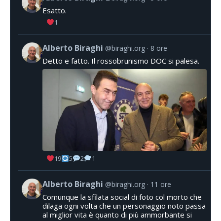
Esatto.
1
Alberto Biraghi
@biraghi.org
8 ore
Detto e fatto. Il rossobrunismo DOC si palesa.
19
5
2
1
Alberto Biraghi
@biraghi.org
11 ore
Comunque la sfilata social di foto col morto che
dilaga ogni volta che un personaggio noto passa
al miglior vita è quanto di più ammorbante si