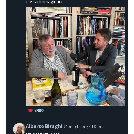
possa immaginare
10
2
Alberto Biraghi
@biraghi.org
18 ore
Un po' tutti direi.