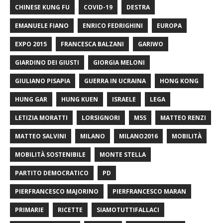
CHINESE KUNG FU
COVID-19
DESTRA
EMANUELE FIANO
ENRICO FEDRIGHINI
EUROPA
EXPO 2015
FRANCESCA BALZANI
GARIWO
GIARDINO DEI GIUSTI
GIORGIA MELONI
GIULIANO PISAPIA
GUERRA IN UCRAINA
HONG KONG
HUNG GAR
HUNG KUEN
ISRAELE
LEGA
LETIZIA MORATTI
LORSIGNORI
M5S
MATTEO RENZI
MATTEO SALVINI
MILANO
MILANO2016
MOBILITÀ
MOBILITÀ SOSTENIBILE
MONTE STELLA
PARTITO DEMOCRATICO
PD
PIERFRANCESCO MAJORINO
PIERFRANCESCO MARAN
PRIMARIE
RICETTE
SIAMOTUTTIFALLACI