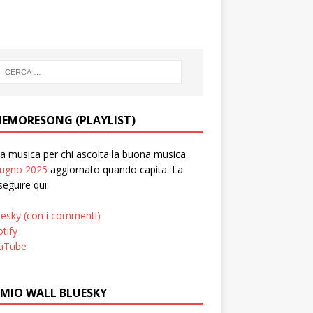
EMORESONG (PLAYLIST)
 musica per chi ascolta la buona musica.
iugno 2025
aggiornato quando capita. La
seguire qui:
uesky (con i commenti)
tify
uTube
 MIO WALL BLUESKY