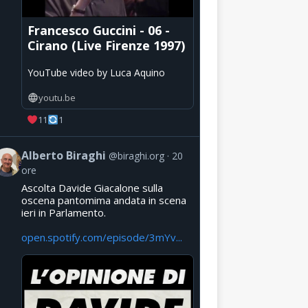
Francesco Guccini - 06 -
Cirano (Live Firenze 1997)
YouTube video by Luca Aquino
youtu.be
11
1
Alberto Biraghi
@biraghi.org
20
ore
Ascolta Davide Giacalone sulla
oscena pantomima andata in scena
ieri in Parlamento.
open.spotify.com/episode/3mYv...