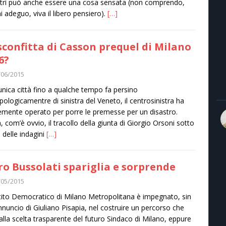
ltri può anche essere una cosa sensata (non comprendo,
 adeguo, viva il libero pensiero).
[…]
sconfitta di Casson prequel di Milano
6?
/06/2015
’unica città fino a qualche tempo fa persino
pologicamentre di sinistra del Veneto, il centrosinistra ha
emente operato per porre le premesse per un disastro.
, com’è ovvio, il tracollo della giunta di Giorgio Orsoni sotto
i delle indagini
[…]
ro Bussolati spariglia e sorprende
/05/2015
rtito Democratico di Milano Metropolitana è impegnato, sin
annuncio di Giuliano Pisapia, nel costruire un percorso che
 alla scelta trasparente del futuro Sindaco di Milano, eppure