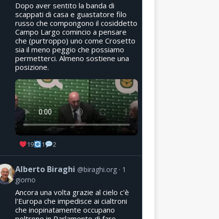
Dopo aver sentito la banda di
scappati di casa e guastatore filo
russo che compongono il cosiddetto
Campo Largo comincio a pensare
che (purtroppo) uno come Crosetto
sia il meno peggio che possiamo
permetterci. Almeno sostiene una
posizione.
19
1
2
Alberto Biraghi
@biraghi.org
1
giorno
Ancora una volta grazie al cielo c'è
l'Europa che impedisce ai cialtroni
che inopinatamente occupano
poltrone in Parlamento di fare