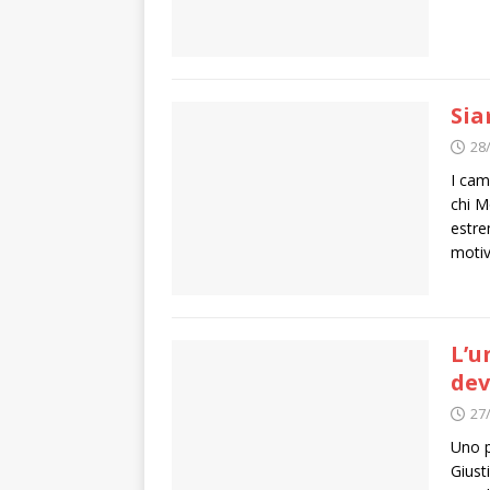
Sia
28
I cam
chi M
estre
motivi
L’u
dev
27
Uno p
Giust