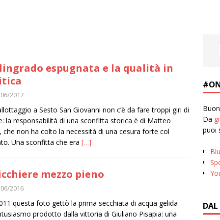
lingrado espugnata e la qualità in
itica
#ON
/06/2017
Buona
allottaggio a Sesto San Giovanni non c’è da fare troppi giri di
Da
g
e: la responsabilità di una sconfitta storica è di Matteo
puoi 
, che non ha colto la necessità di una cesura forte col
to. Una sconfitta che era
[…]
Bl
Spo
bicchiere mezzo pieno
Yo
/06/2016
011 questa foto gettò la prima secchiata di acqua gelida
DAL
entusiasmo prodotto dalla vittoria di Giuliano Pisapia: una