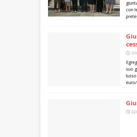
giunt
con l
prete
Giu
ces
07
Egreg
suo g
lusso
euro/
Giu
22