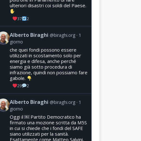
ulteriori disastri coi soldi del Paese.
37
2
Alberto Biraghi
@biraghi.org
1
giorno
che quei fondi possono essere
utilizzati in scostamento solo per
energia e difesa, anche perché
siamo già sotto procedura di
infrazione, quindi non possiamo fare
gabole.
29
2
Alberto Biraghi
@biraghi.org
1
giorno
Oggi il ￼ Partito Democratico ha
firmato una mozione scritta da M5S
in cui si chiede che i fondi del SAFE
siano utilizzati per la sanità.
Esattamente come Matteo Salvini,