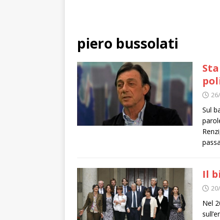
piero bussolati
Sta
pol
26
Sul b
parol
Renzi
passa
Il 
20
Nel 2
sull’