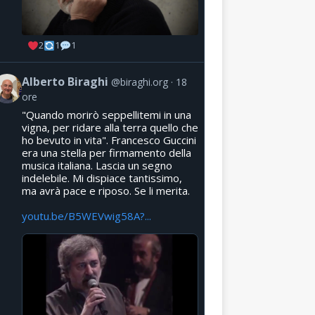
2
1
1
Alberto Biraghi
@biraghi.org
18
ore
"Quando morirò seppellitemi in una
vigna, per ridare alla terra quello che
ho bevuto in vita". Francesco Guccini
era una stella per firmamento della
musica italiana. Lascia un segno
indelebile. Mi dispiace tantissimo,
ma avrà pace e riposo. Se li merita.
youtu.be/B5WEVwig58A?...