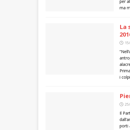
per a
ma mi
La 
201
15
“Nell
antro
alacr
Prima
i colp
Pie
25
Il Pa
dall’
porti