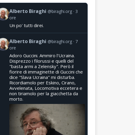
Alberto Biraghi
@biraghi.org
3
ore
Un po' tutti direi.
Alberto Biraghi
@biraghi.org
7
ore
Adoro Guccini. Ammiro l'Ucraina.
Disprezzo i filorussi e quelli del
"basta armi a Zelensky". Però il
fiorire di immaginette di Guccini che
dice "Slava Ucraina" mi disturba.
Ricordiamolo per Eskino, Cirano,
Avvelenata, Locomotiva eccetera e
non tiriamolo per la giacchetta da
morto.