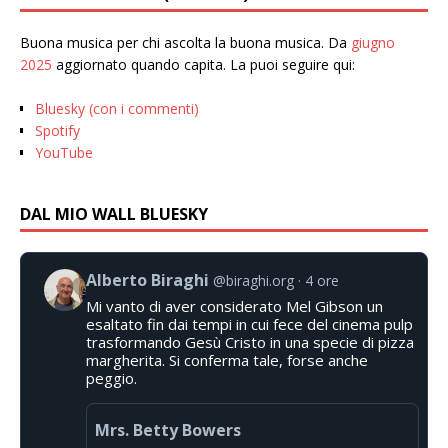
Buona musica per chi ascolta la buona musica. Da
giugno
2025
aggiornato quando capita. La puoi seguire qui:
Bluesky (con i commenti)
Spotify
YouTube
DAL MIO WALL BLUESKY
Alberto Biraghi
@biraghi.org
4 ore
Mi vanto di aver considerato Mel Gibson un
esaltato fin dai tempi in cui fece del cinema pulp
trasformando Gesù Cristo in una specie di pizza
margherita. Si conferma tale, forse anche
peggio.
Mrs. Betty Bowers