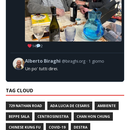
14
2
Alberto Biraghi
@biraghi.org
1 giorno
Un po' tutti direi.
TAG CLOUD
729 NATHAN ROAD
ADA LUCIA DE CESARIS
AMBIENTE
BEPPE SALA
CENTROSINISTRA
CHAN HON CHUNG
CHINESE KUNG FU
COVID-19
DESTRA