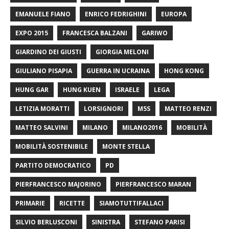
EMANUELE FIANO
ENRICO FEDRIGHINI
EUROPA
EXPO 2015
FRANCESCA BALZANI
GARIWO
GIARDINO DEI GIUSTI
GIORGIA MELONI
GIULIANO PISAPIA
GUERRA IN UCRAINA
HONG KONG
HUNG GAR
HUNG KUEN
ISRAELE
LEGA
LETIZIA MORATTI
LORSIGNORI
M5S
MATTEO RENZI
MATTEO SALVINI
MILANO
MILANO2016
MOBILITÀ
MOBILITÀ SOSTENIBILE
MONTE STELLA
PARTITO DEMOCRATICO
PD
PIERFRANCESCO MAJORINO
PIERFRANCESCO MARAN
PRIMARIE
RICETTE
SIAMOTUTTIFALLACI
SILVIO BERLUSCONI
SINISTRA
STEFANO PARISI