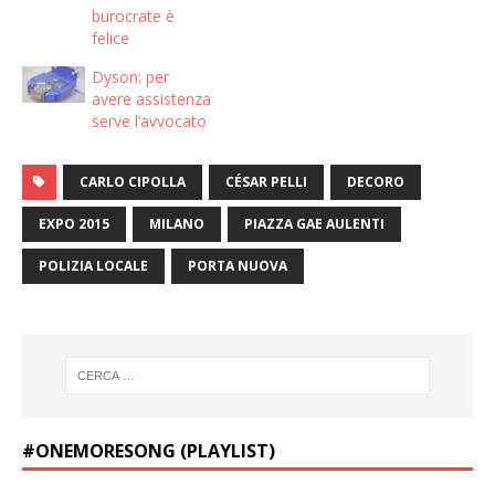
burocrate è
felice
Dyson: per
avere assistenza
serve l’avvocato
CARLO CIPOLLA
CÉSAR PELLI
DECORO
EXPO 2015
MILANO
PIAZZA GAE AULENTI
POLIZIA LOCALE
PORTA NUOVA
#ONEMORESONG (PLAYLIST)