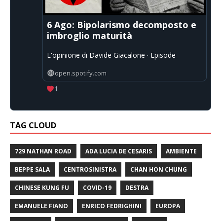
6 Ago: Bipolarismo decomposto e
imbroglio maturità
L'opinione di Davide Giacalone · Episode
open.spotify.com
1
TAG CLOUD
729 NATHAN ROAD
ADA LUCIA DE CESARIS
AMBIENTE
BEPPE SALA
CENTROSINISTRA
CHAN HON CHUNG
CHINESE KUNG FU
COVID-19
DESTRA
EMANUELE FIANO
ENRICO FEDRIGHINI
EUROPA