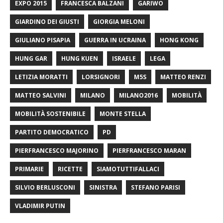
EXPO 2015
FRANCESCA BALZANI
GARIWO
GIARDINO DEI GIUSTI
GIORGIA MELONI
GIULIANO PISAPIA
GUERRA IN UCRAINA
HONG KONG
HUNG GAR
HUNG KUEN
ISRAELE
LEGA
LETIZIA MORATTI
LORSIGNORI
M5S
MATTEO RENZI
MATTEO SALVINI
MILANO
MILANO2016
MOBILITÀ
MOBILITÀ SOSTENIBILE
MONTE STELLA
PARTITO DEMOCRATICO
PD
PIERFRANCESCO MAJORINO
PIERFRANCESCO MARAN
PRIMARIE
RICETTE
SIAMOTUTTIFALLACI
SILVIO BERLUSCONI
SINISTRA
STEFANO PARISI
VLADIMIR PUTIN