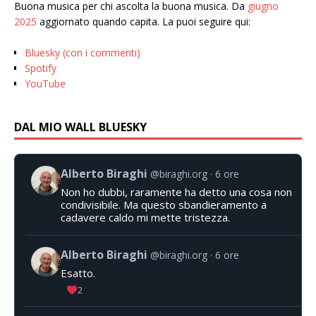
Buona musica per chi ascolta la buona musica. Da
giugno
2025
aggiornato quando capita. La puoi seguire qui:
Bluesky (con i commenti)
Spotify
YouTube
DAL MIO WALL BLUESKY
Alberto Biraghi
@biraghi.org
6 ore
Non ho dubbi, raramente ha detto una cosa non
condivisibile. Ma questo sbandieramento a
cadavere caldo mi mette tristezza.
Alberto Biraghi
@biraghi.org
6 ore
Esatto.
2