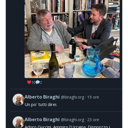
10
2
Alberto Biraghi
@biraghi.org
19 ore
Un po' tutti direi.
Alberto Biraghi
@biraghi.org
23 ore
Adoro Guccini. Ammiro l'Ucraina. Disprezzo i