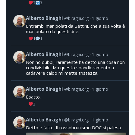
7
3
Alberto Biraghi
@biraghi.org
1 giorno
Entrambi manipolati da Bettini, che a sua volta è
manipolato da questi due.
1
1
Alberto Biraghi
@biraghi.org
1 giorno
Non ho dubbi, raramente ha detto una cosa non
condivisibile. Ma questo sbandieramento a
cadavere caldo mi mette tristezza.
Alberto Biraghi
@biraghi.org
1 giorno
Esatto.
2
Alberto Biraghi
@biraghi.org
1 giorno
Detto e fatto. Il rossobrunismo DOC si palesa.