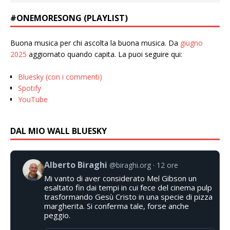
#ONEMORESONG (PLAYLIST)
Buona musica per chi ascolta la buona musica. Da
giugno
2025
aggiornato quando capita. La puoi seguire qui:
Bluesky (con i commenti)
Spotify
YouTube
DAL MIO WALL BLUESKY
Alberto Biraghi
@biraghi.org
12 ore
Mi vanto di aver considerato Mel Gibson un
esaltato fin dai tempi in cui fece del cinema pulp
trasformando Gesù Cristo in una specie di pizza
margherita. Si conferma tale, forse anche
peggio.