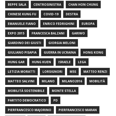
BEPPE SALA
CENTROSINISTRA
CHAN HON CHUNG
CHINESE KUNG FU
COVID-19
DESTRA
EMANUELE FIANO
ENRICO FEDRIGHINI
EUROPA
EXPO 2015
FRANCESCA BALZANI
GARIWO
GIARDINO DEI GIUSTI
GIORGIA MELONI
GIULIANO PISAPIA
GUERRA IN UCRAINA
HONG KONG
HUNG GAR
HUNG KUEN
ISRAELE
LEGA
LETIZIA MORATTI
LORSIGNORI
M5S
MATTEO RENZI
MATTEO SALVINI
MILANO
MILANO2016
MOBILITÀ
MOBILITÀ SOSTENIBILE
MONTE STELLA
PARTITO DEMOCRATICO
PD
PIERFRANCESCO MAJORINO
PIERFRANCESCO MARAN