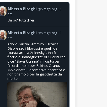
Alberto Biraghi
@biraghi.org
5
ore
Un po' tutti direi.
Alberto Biraghi
@biraghi.org
9
ore
Adoro Guccini. Ammiro l'Ucraina.
Disprezzo i filorussi e quelli del
"basta armi a Zelensky". Però il
fiorire di immaginette di Guccini che
dice "Slava Ucraina" mi disturba.
Ricordiamolo per Eskino, Cirano,
Avvelenata, Locomotiva eccetera e
non tiriamolo per la giacchetta da
morto.