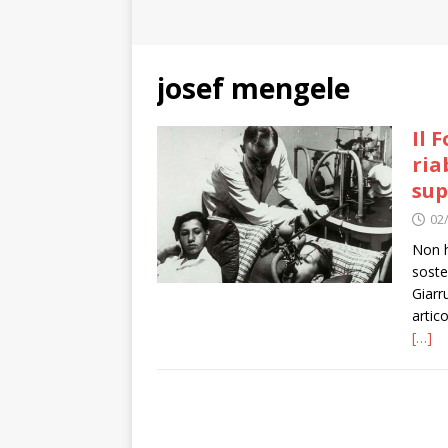
josef mengele
Il 
ria
sup
02
Non h
soste
Giarr
artic
[…]