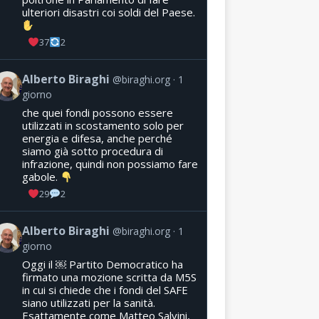
ulteriori disastri coi soldi del Paese.
37
2
Alberto Biraghi
@biraghi.org
1
giorno
che quei fondi possono essere
utilizzati in scostamento solo per
energia e difesa, anche perché
siamo già sotto procedura di
infrazione, quindi non possiamo fare
gabole.
29
2
Alberto Biraghi
@biraghi.org
1
giorno
Oggi il ￼ Partito Democratico ha
firmato una mozione scritta da M5S
in cui si chiede che i fondi del SAFE
siano utilizzati per la sanità.
Esattamente come Matteo Salvini,