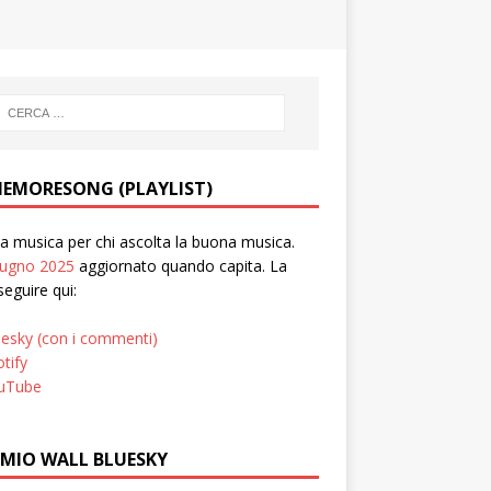
EMORESONG (PLAYLIST)
 musica per chi ascolta la buona musica.
iugno 2025
aggiornato quando capita. La
seguire qui:
uesky (con i commenti)
tify
uTube
 MIO WALL BLUESKY