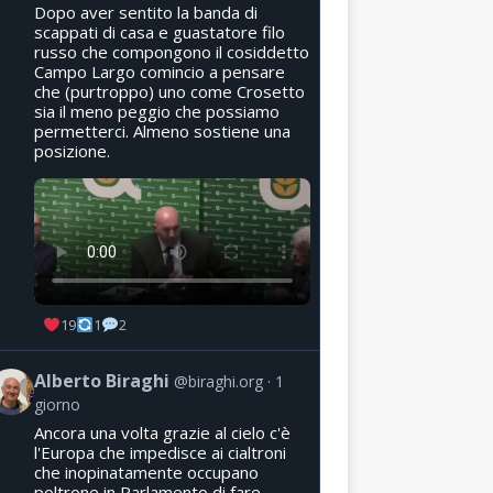
Dopo aver sentito la banda di
scappati di casa e guastatore filo
russo che compongono il cosiddetto
Campo Largo comincio a pensare
che (purtroppo) uno come Crosetto
sia il meno peggio che possiamo
permetterci. Almeno sostiene una
posizione.
19
1
2
Alberto Biraghi
@biraghi.org
1
giorno
Ancora una volta grazie al cielo c'è
l'Europa che impedisce ai cialtroni
che inopinatamente occupano
poltrone in Parlamento di fare