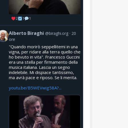
2
1
1
Alberto Biraghi
@biraghi.org
20
ore
"Quando morirò seppellitemi in una
vigna, per ridare alla terra quello che
ho bevuto in vita". Francesco Guccini
era una stella per firmamento della
musica italiana. Lascia un segno
indelebile. Mi dispiace tantissimo,
ma avrà pace e riposo. Se li merita.
youtu.be/B5WEVwig58A?...