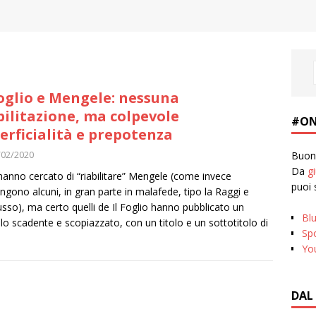
Foglio e Mengele: nessuna
bilitazione, ma colpevole
#ON
erficialità e prepotenza
/02/2020
Buona
Da
g
anno cercato di “riabilitare” Mengele (come invece
puoi 
ngono alcuni, in gran parte in malafede, tipo la Raggi e
usso), ma certo quelli de Il Foglio hanno pubblicato un
Bl
olo scadente e scopiazzato, con un titolo e un sottotitolo di
Spo
Yo
DAL