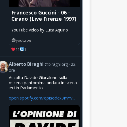
Francesco Guccini - 06 -
Cirano (Live Firenze 1997)
YouTube video by Luca Aquino
youtu.be
11
1
Alberto Biraghi
@biraghi.org
22
ore
Ascolta Davide Giacalone sulla
oscena pantomima andata in scena
ieri in Parlamento.
open.spotify.com/episode/3mYv...