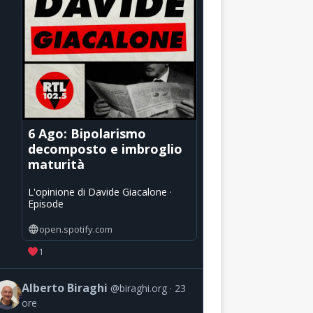
6 Ago: Bipolarismo
decomposto e imbroglio
maturità
L'opinione di Davide Giacalone ·
Episode
open.spotify.com
1
Alberto Biraghi
@biraghi.org
23
ore