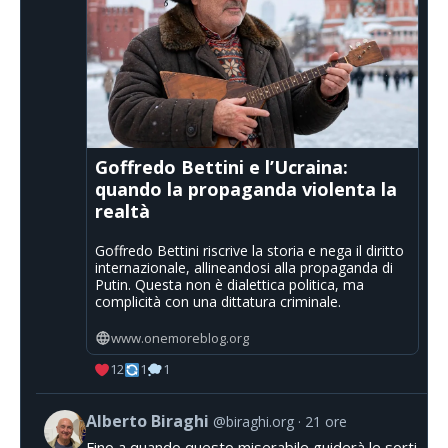
Goffredo Bettini e l’Ucraina:
quando la propaganda violenta la
realtà
Goffredo Bettini riscrive la storia e nega il diritto
internazionale, allineandosi alla propaganda di
Putin. Questa non è dialettica politica, ma
complicità con una dittatura criminale.
www.onemoreblog.org
12
1
1
Alberto Biraghi
@biraghi.org
21 ore
Fino a quando questo miserabile guiderà le sorti