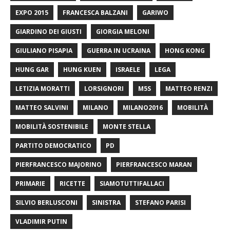
EXPO 2015
FRANCESCA BALZANI
GARIWO
GIARDINO DEI GIUSTI
GIORGIA MELONI
GIULIANO PISAPIA
GUERRA IN UCRAINA
HONG KONG
HUNG GAR
HUNG KUEN
ISRAELE
LEGA
LETIZIA MORATTI
LORSIGNORI
M5S
MATTEO RENZI
MATTEO SALVINI
MILANO
MILANO2016
MOBILITÀ
MOBILITÀ SOSTENIBILE
MONTE STELLA
PARTITO DEMOCRATICO
PD
PIERFRANCESCO MAJORINO
PIERFRANCESCO MARAN
PRIMARIE
RICETTE
SIAMOTUTTIFALLACI
SILVIO BERLUSCONI
SINISTRA
STEFANO PARISI
VLADIMIR PUTIN