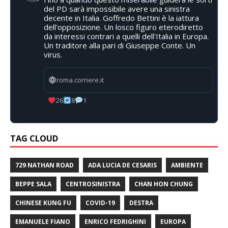
del PD sarà impossibile avere una sinistra
decente in Italia. Goffredo Bettini è la iattura
dell'opposizione. Un losco figuro eterodiretto
da interessi contrari a quelli dell'Italia in Europa.
Un traditore alla pari di Giuseppe Conte. Un
virus.
roma.corriere.it
26
8
1
TAG CLOUD
729 NATHAN ROAD
ADA LUCIA DE CESARIS
AMBIENTE
BEPPE SALA
CENTROSINISTRA
CHAN HON CHUNG
CHINESE KUNG FU
COVID-19
DESTRA
EMANUELE FIANO
ENRICO FEDRIGHINI
EUROPA