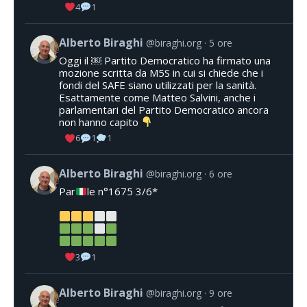
4
1
Alberto Biraghi
@biraghi.org
5 ore
Oggi il ￼ Partito Democratico ha firmato una
mozione scritta da M5S in cui si chiede che i
fondi del SAFE siano utilizzati per la sanità.
Esattamente come Matteo Salvini, anche i
parlamentari del Partito Democratico ancora
non hanno capito
6
1
1
Alberto Biraghi
@biraghi.org
6 ore
Par
le n°1675 3/6*
3
1
Alberto Biraghi
@biraghi.org
9 ore