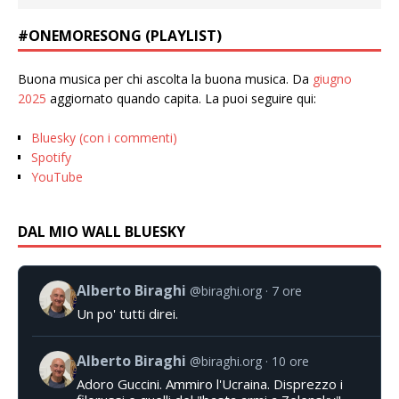
#ONEMORESONG (PLAYLIST)
Buona musica per chi ascolta la buona musica. Da
giugno
2025
aggiornato quando capita. La puoi seguire qui:
Bluesky (con i commenti)
Spotify
YouTube
DAL MIO WALL BLUESKY
Alberto Biraghi
@biraghi.org
7 ore
Un po' tutti direi.
Alberto Biraghi
@biraghi.org
10 ore
Adoro Guccini. Ammiro l'Ucraina. Disprezzo i