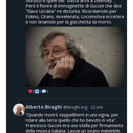
filorussi e quelli del "basta armi a Zelensky".
Però il fiorire di immaginette di Guccini che dice
"Slava Ucraina" mi disturba. Ricordiamolo per
Eskino, Cirano, Avvelenata, Locomotiva eccetera
e non tiriamolo per la giacchetta da morto.
2
1
1
Alberto Biraghi
@biraghi.org
22 ore
"Quando morirò seppellitemi in una vigna, per
ridare alla terra quello che ho bevuto in vita".
Francesco Guccini era una stella per firmamento
della musica italiana. Lascia un segno indelebile.