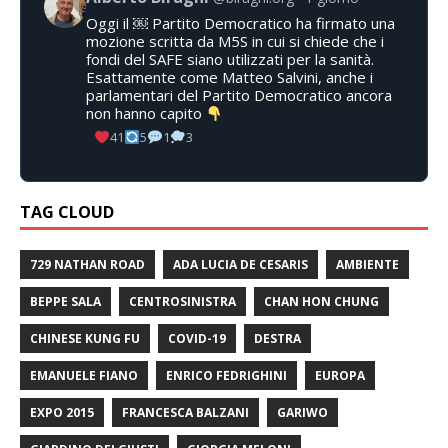
Oggi il ￼ Partito Democratico ha firmato una
mozione scritta da M5S in cui si chiede che i
fondi del SAFE siano utilizzati per la sanità.
Esattamente come Matteo Salvini, anche i
parlamentari del Partito Democratico ancora
non hanno capito
41
5
1
3
TAG CLOUD
729 NATHAN ROAD
ADA LUCIA DE CESARIS
AMBIENTE
BEPPE SALA
CENTROSINISTRA
CHAN HON CHUNG
CHINESE KUNG FU
COVID-19
DESTRA
EMANUELE FIANO
ENRICO FEDRIGHINI
EUROPA
EXPO 2015
FRANCESCA BALZANI
GARIWO