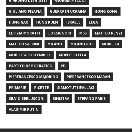
GIARDINO DEI GIUSTI
GIORGIA MELONI
GIULIANO PISAPIA
GUERRA IN UCRAINA
HONG KONG
HUNG GAR
HUNG KUEN
ISRAELE
LEGA
LETIZIA MORATTI
LORSIGNORI
M5S
MATTEO RENZI
MATTEO SALVINI
MILANO
MILANO2016
MOBILITÀ
MOBILITÀ SOSTENIBILE
MONTE STELLA
PARTITO DEMOCRATICO
PD
PIERFRANCESCO MAJORINO
PIERFRANCESCO MARAN
PRIMARIE
RICETTE
SIAMOTUTTIFALLACI
SILVIO BERLUSCONI
SINISTRA
STEFANO PARISI
VLADIMIR PUTIN