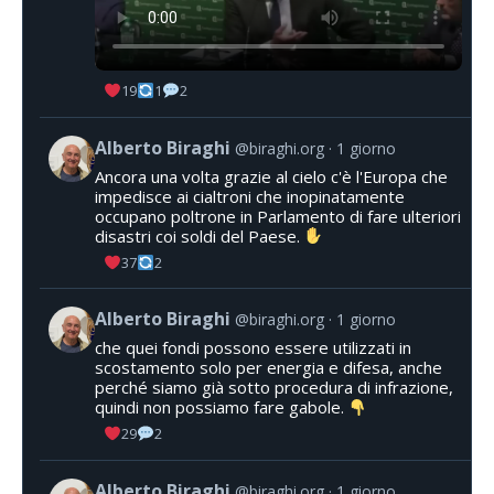
19
1
2
Alberto Biraghi
@biraghi.org
1 giorno
Ancora una volta grazie al cielo c'è l'Europa che
impedisce ai cialtroni che inopinatamente
occupano poltrone in Parlamento di fare ulteriori
disastri coi soldi del Paese.
37
2
Alberto Biraghi
@biraghi.org
1 giorno
che quei fondi possono essere utilizzati in
scostamento solo per energia e difesa, anche
perché siamo già sotto procedura di infrazione,
quindi non possiamo fare gabole.
29
2
Alberto Biraghi
@biraghi.org
1 giorno