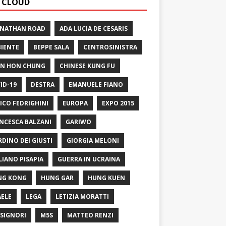
 CLOUD
 NATHAN ROAD
ADA LUCIA DE CESARIS
IENTE
BEPPE SALA
CENTROSINISTRA
N HON CHUNG
CHINESE KUNG FU
ID-19
DESTRA
EMANUELE FIANO
ICO FEDRIGHINI
EUROPA
EXPO 2015
NCESCA BALZANI
GARIWO
RDINO DEI GIUSTI
GIORGIA MELONI
LIANO PISAPIA
GUERRA IN UCRAINA
NG KONG
HUNG GAR
HUNG KUEN
AELE
LEGA
LETIZIA MORATTI
SIGNORI
M5S
MATTEO RENZI