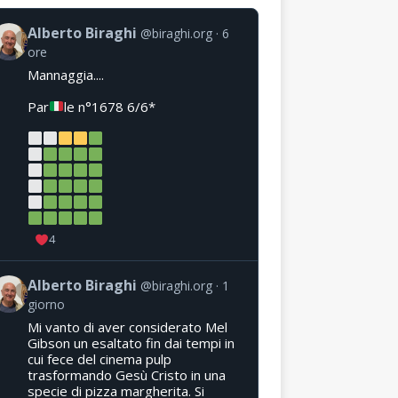
Alberto Biraghi
@biraghi.org
6
ore
Mannaggia....
Par
le n°1678 6/6*
4
Alberto Biraghi
@biraghi.org
1
giorno
Mi vanto di aver considerato Mel
Gibson un esaltato fin dai tempi in
cui fece del cinema pulp
trasformando Gesù Cristo in una
specie di pizza margherita. Si