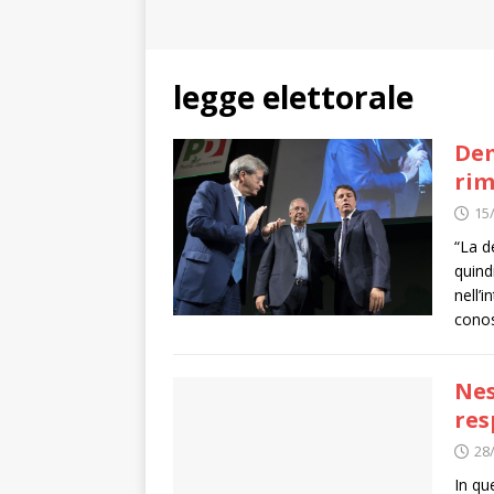
legge elettorale
Dem
rim
15
“La d
quind
nell’
conos
Nes
res
28
In qu