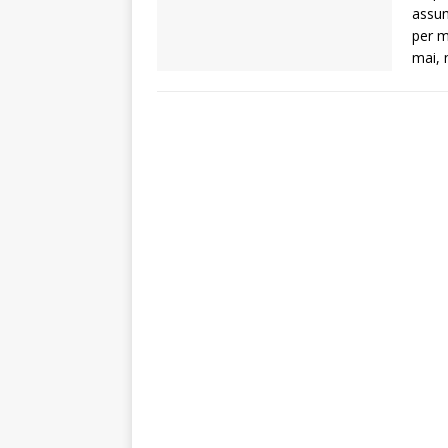
assum
per m
mai, 