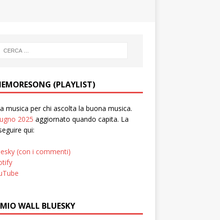
EMORESONG (PLAYLIST)
 musica per chi ascolta la buona musica.
iugno 2025
aggiornato quando capita. La
seguire qui:
uesky (con i commenti)
tify
uTube
 MIO WALL BLUESKY