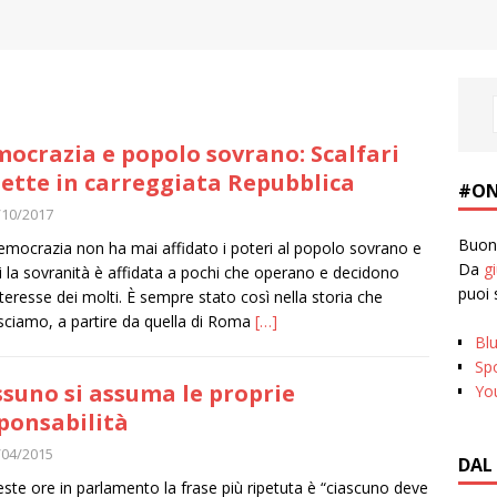
ocrazia e popolo sovrano: Scalfari
ette in carreggiata Repubblica
#ON
/10/2017
Buona
emocrazia non ha mai affidato i poteri al popolo sovrano e
Da
g
i la sovranità è affidata a pochi che operano e decidono
puoi 
interesse dei molti. È sempre stato così nella storia che
ciamo, a partire da quella di Roma
[…]
Bl
Spo
suno si assuma le proprie
Yo
ponsabilità
/04/2015
DAL
este ore in parlamento la frase più ripetuta è “ciascuno deve