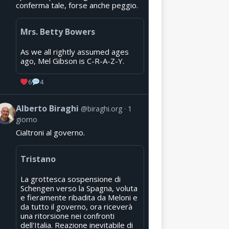
conferma tale, forse anche peggio.
Mrs. Betty Bowers
As we all rightly assumed ages
ago, Mel Gibson is C-R-A-Z-Y.
6
4
Alberto Biraghi
@biraghi.org
1
giorno
Cialtroni al governo.
Tristano
La grottesca sospensione di
Schengen verso la Spagna, voluta
e fieramente ribadita da Meloni e
da tutto il governo, ora riceverà
una ritorsione nei confronti
dell'Italia. Reazione inevitabile di