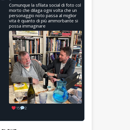
Comunque la sfilata social di foto col
morto che dilaga ogni volta che un
personaggio noto passa al miglior
vita è quanto di più ammorbante si
possa immaginare
15
2