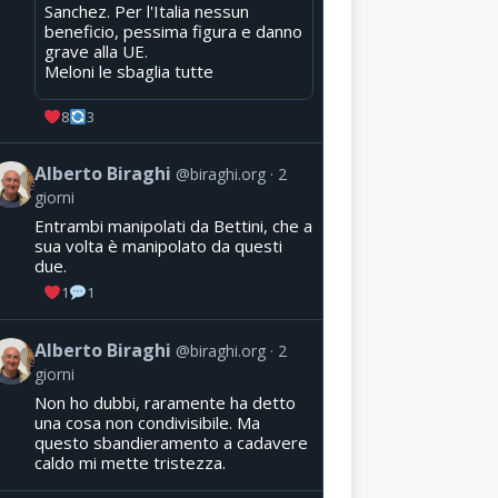
Sanchez. Per l'Italia nessun
beneficio, pessima figura e danno
grave alla UE.
Meloni le sbaglia tutte
8
3
Alberto Biraghi
@biraghi.org
2
giorni
Entrambi manipolati da Bettini, che a
sua volta è manipolato da questi
due.
1
1
Alberto Biraghi
@biraghi.org
2
giorni
Non ho dubbi, raramente ha detto
una cosa non condivisibile. Ma
questo sbandieramento a cadavere
caldo mi mette tristezza.