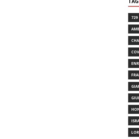
TAG
729
AMB
CHA
COV
ENR
FRA
GIA
GIU
HO
ISR
LOR