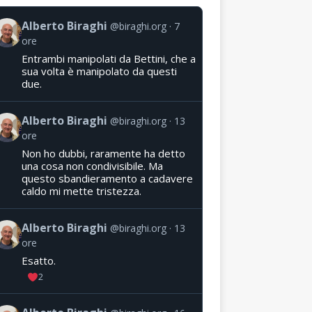
Alberto Biraghi
@biraghi.org
7
ore
Entrambi manipolati da Bettini, che a
sua volta è manipolato da questi
due.
Alberto Biraghi
@biraghi.org
13
ore
Non ho dubbi, raramente ha detto
una cosa non condivisibile. Ma
questo sbandieramento a cadavere
caldo mi mette tristezza.
Alberto Biraghi
@biraghi.org
13
ore
Esatto.
2