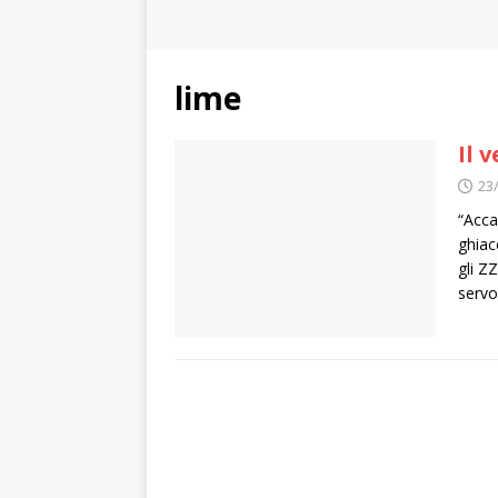
lime
Il 
23
“Acca
ghiac
gli Z
servo