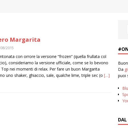
vero Margarita
/08/2015
#ON
ntonata con orrore la versione “frozen” (quella frullata col
cio), consideriamo la versione ufficiale, come se lo bevono
Buona
Z Top nei momenti di relax. Per fare un buon Margarita
Da
g
no uno shaker, ghiaccio, sale, qualche lime, triple sec (o
[…]
puoi 
Bl
Spo
Yo
DAL