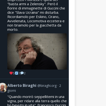
"basta armi a Zelensky". Però il
fiorire di immaginette di Guccini che
dice "Slava Ucraina" mi disturba.
Ricordiamolo per Eskino, Cirano,
Avvelenata, Locomotiva eccetera e
non tiriamolo per la giacchetta da
morto.
5
1
2
Alberto Biraghi
@biraghi.org
2
giorni
"Quando morirò seppellitemi in una
vigna, per ridare alla terra quello che
ho bevuto in vita". Francesco Guccini