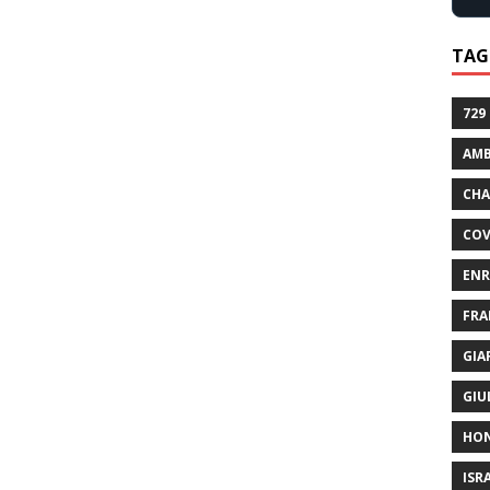
TAG
729
AMB
CHA
COV
ENR
FRA
GIA
GIU
HO
ISR