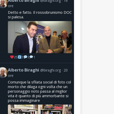
Alberto Biraghi
@biraghi.org
16
ore
Detto e fatto. Il rossobrunismo DOC
si palesa.
25
5
3
1
Alberto Biraghi
@biraghi.org
20
ore
Comunque la sfilata social di foto col
morto che dilaga ogni volta che un
personaggio noto passa al miglior
vita è quanto di più ammorbante si
possa immaginare