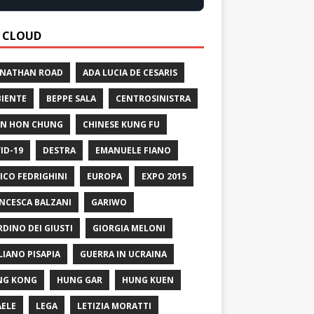
 CLOUD
 NATHAN ROAD
ADA LUCIA DE CESARIS
IENTE
BEPPE SALA
CENTROSINISTRA
N HON CHUNG
CHINESE KUNG FU
ID-19
DESTRA
EMANUELE FIANO
ICO FEDRIGHINI
EUROPA
EXPO 2015
NCESCA BALZANI
GARIWO
RDINO DEI GIUSTI
GIORGIA MELONI
LIANO PISAPIA
GUERRA IN UCRAINA
NG KONG
HUNG GAR
HUNG KUEN
AELE
LEGA
LETIZIA MORATTI