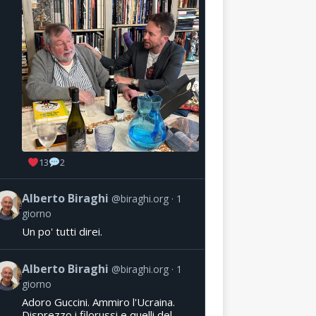
13
2
Alberto Biraghi
@biraghi.org
1
giorno
Un po' tutti direi.
Alberto Biraghi
@biraghi.org
1
giorno
Adoro Guccini. Ammiro l'Ucraina.
Disprezzo i filorussi e quelli del