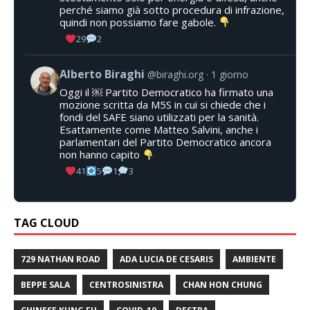
perché siamo già sotto procedura di infrazione,
quindi non possiamo fare gabole.
29
2
Alberto Biraghi
@biraghi.org
1 giorno
Oggi il ￼ Partito Democratico ha firmato una
mozione scritta da M5S in cui si chiede che i
fondi del SAFE siano utilizzati per la sanità.
Esattamente come Matteo Salvini, anche i
parlamentari del Partito Democratico ancora
non hanno capito
41
5
1
3
TAG CLOUD
729 NATHAN ROAD
ADA LUCIA DE CESARIS
AMBIENTE
BEPPE SALA
CENTROSINISTRA
CHAN HON CHUNG