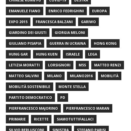
CHINESE KUNG FU
COVID-19
DESTRA
EMANUELE FIANO
ENRICO FEDRIGHINI
EUROPA
EXPO 2015
FRANCESCA BALZANI
GARIWO
GIARDINO DEI GIUSTI
GIORGIA MELONI
GIULIANO PISAPIA
GUERRA IN UCRAINA
HONG KONG
HUNG GAR
HUNG KUEN
ISRAELE
LEGA
LETIZIA MORATTI
LORSIGNORI
M5S
MATTEO RENZI
MATTEO SALVINI
MILANO
MILANO2016
MOBILITÀ
MOBILITÀ SOSTENIBILE
MONTE STELLA
PARTITO DEMOCRATICO
PD
PIERFRANCESCO MAJORINO
PIERFRANCESCO MARAN
PRIMARIE
RICETTE
SIAMOTUTTIFALLACI
SILVIO BERLUSCONI
SINISTRA
STEFANO PARISI