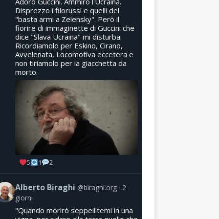
Adoro Guccini. Ammiro l'Ucraina.
Disprezzo i filorussi e quelli del
"basta armi a Zelensky". Però il
fiorire di immaginette di Guccini che
dice "Slava Ucraina" mi disturba.
Ricordiamolo per Eskino, Cirano,
Avvelenata, Locomotiva eccetera e
non tiriamolo per la giacchetta da
morto.
5
1
2
Alberto Biraghi
@biraghi.org
2
giorni
"Quando morirò seppellitemi in una