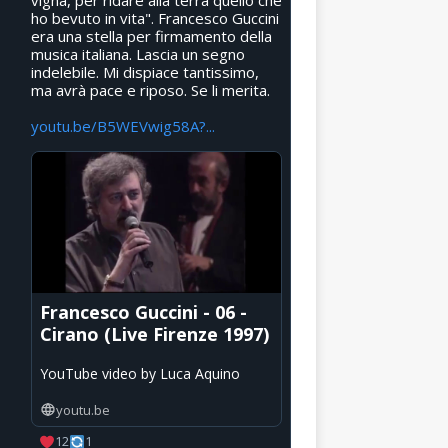
vigna, per ridare alla terra quello che
ho bevuto in vita". Francesco Guccini
era una stella per firmamento della
musica italiana. Lascia un segno
indelebile. Mi dispiace tantissimo,
ma avrà pace e riposo. Se li merita.
youtu.be/B5WEVwig58A?...
Francesco Guccini - 06 -
Cirano (Live Firenze 1997)
YouTube video by Luca Aquino
youtu.be
12
1