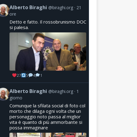
Alberto Biraghi
@biraghi.org
21
ore
Detto e fatto. Il rossobrunismo DOC
si palesa.
27
5
4
1
Alberto Biraghi
@biraghi.org
1
giorno
Comunque la sfilata social di foto col
morto che dilaga ogni volta che un
personaggio noto passa al miglior
vita è quanto di più ammorbante si
possa immaginare