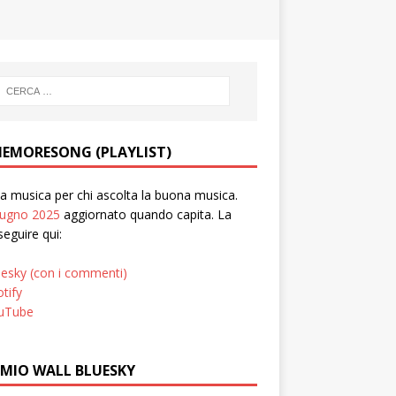
EMORESONG (PLAYLIST)
 musica per chi ascolta la buona musica.
iugno 2025
aggiornato quando capita. La
seguire qui:
uesky (con i commenti)
tify
uTube
 MIO WALL BLUESKY