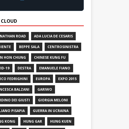
 CLOUD
 NATHAN ROAD
ADA LUCIA DE CESARIS
IENTE
BEPPE SALA
CENTROSINISTRA
N HON CHUNG
CHINESE KUNG FU
ID-19
DESTRA
EMANUELE FIANO
ICO FEDRIGHINI
EUROPA
EXPO 2015
NCESCA BALZANI
GARIWO
RDINO DEI GIUSTI
GIORGIA MELONI
LIANO PISAPIA
GUERRA IN UCRAINA
NG KONG
HUNG GAR
HUNG KUEN