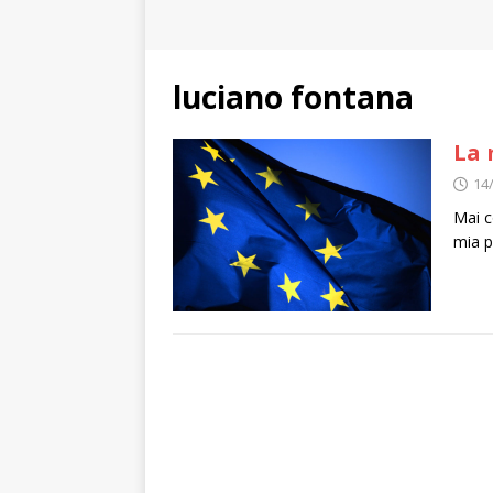
luciano fontana
La 
14
Mai c
mia p