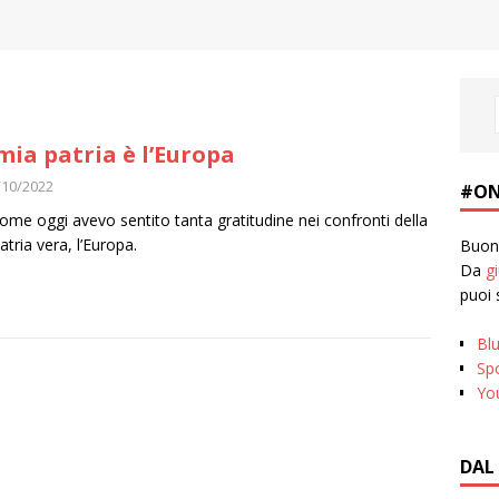
mia patria è l’Europa
/10/2022
#ON
ome oggi avevo sentito tanta gratitudine nei confronti della
atria vera, l’Europa.
Buona
Da
g
puoi 
Bl
Spo
Yo
DAL