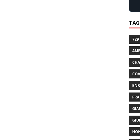
TAG
729
AMB
CHA
COV
ENR
FRA
GIA
GIU
HO