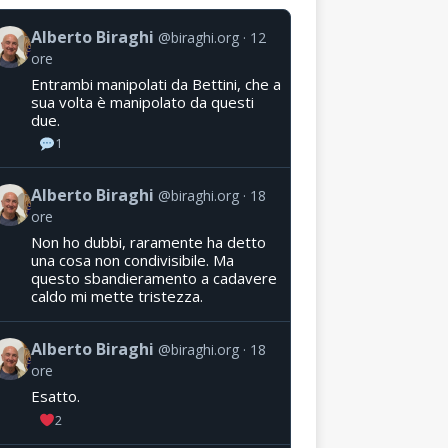
Alberto Biraghi
@biraghi.org
12
ore
Entrambi manipolati da Bettini, che a
sua volta è manipolato da questi
due.
1
Alberto Biraghi
@biraghi.org
18
ore
Non ho dubbi, raramente ha detto
una cosa non condivisibile. Ma
questo sbandieramento a cadavere
caldo mi mette tristezza.
Alberto Biraghi
@biraghi.org
18
ore
Esatto.
2