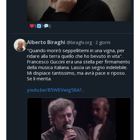
5
1
2
Alberto Biraghi
@biraghi.org
2 giorni
"Quando morirò seppellitemi in una vigna, per
ridare alla terra quello che ho bevuto in vita".
Francesco Guccini era una stella per firmamento
della musica italiana. Lascia un segno indelebile.
Mi dispiace tantissimo, ma avrà pace e riposo.
Se li merita.
youtu.be/B5WEVwig58A?...