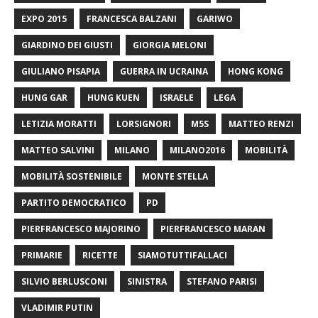
EXPO 2015
FRANCESCA BALZANI
GARIWO
GIARDINO DEI GIUSTI
GIORGIA MELONI
GIULIANO PISAPIA
GUERRA IN UCRAINA
HONG KONG
HUNG GAR
HUNG KUEN
ISRAELE
LEGA
LETIZIA MORATTI
LORSIGNORI
M5S
MATTEO RENZI
MATTEO SALVINI
MILANO
MILANO2016
MOBILITÀ
MOBILITÀ SOSTENIBILE
MONTE STELLA
PARTITO DEMOCRATICO
PD
PIERFRANCESCO MAJORINO
PIERFRANCESCO MARAN
PRIMARIE
RICETTE
SIAMOTUTTIFALLACI
SILVIO BERLUSCONI
SINISTRA
STEFANO PARISI
VLADIMIR PUTIN