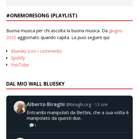
#ONEMORESONG (PLAYLIST)
Buona musica per chi ascolta la buona musica. Da
giugno
2025
aggiornato quando capita. La puoi seguire qui:
Bluesky (con i commenti)
Spotify
YouTube
DAL MIO WALL BLUESKY
Alberto Biraghi
@biraghi.org
13 ore
Entrambi manipolati da Bettini, che a sua volta è
manipolato da questi due.
1