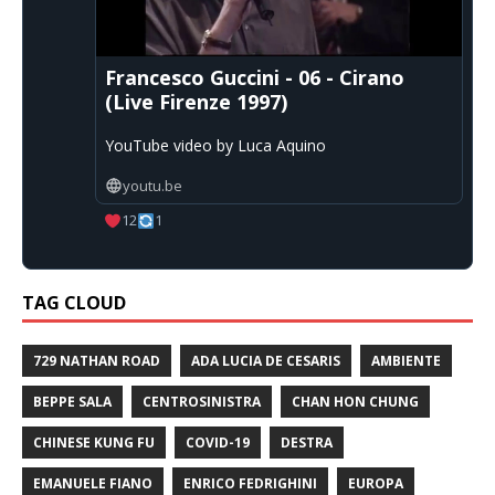
Francesco Guccini - 06 - Cirano
(Live Firenze 1997)
YouTube video by Luca Aquino
youtu.be
12
1
TAG CLOUD
729 NATHAN ROAD
ADA LUCIA DE CESARIS
AMBIENTE
BEPPE SALA
CENTROSINISTRA
CHAN HON CHUNG
CHINESE KUNG FU
COVID-19
DESTRA
EMANUELE FIANO
ENRICO FEDRIGHINI
EUROPA