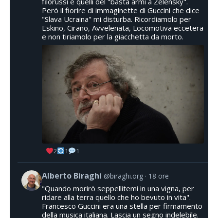
filorussi e quelli del "basta armi a Zelensky".
Però il fiorire di immaginette di Guccini che dice
"Slava Ucraina" mi disturba. Ricordiamolo per
Eskino, Cirano, Avvelenata, Locomotiva eccetera
e non tiriamolo per la giacchetta da morto.
2
1
1
Alberto Biraghi
@biraghi.org
18 ore
"Quando morirò seppellitemi in una vigna, per
ridare alla terra quello che ho bevuto in vita".
Francesco Guccini era una stella per firmamento
della musica italiana. Lascia un segno indelebile.