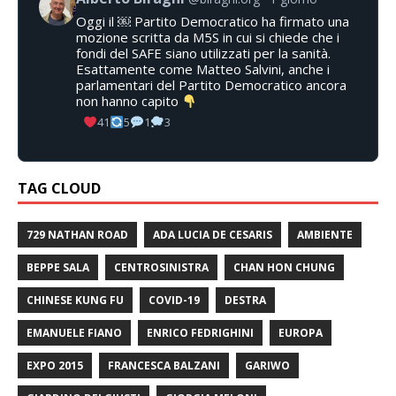
Oggi il ￼ Partito Democratico ha firmato una
mozione scritta da M5S in cui si chiede che i
fondi del SAFE siano utilizzati per la sanità.
Esattamente come Matteo Salvini, anche i
parlamentari del Partito Democratico ancora
non hanno capito
41
5
1
3
TAG CLOUD
729 NATHAN ROAD
ADA LUCIA DE CESARIS
AMBIENTE
BEPPE SALA
CENTROSINISTRA
CHAN HON CHUNG
CHINESE KUNG FU
COVID-19
DESTRA
EMANUELE FIANO
ENRICO FEDRIGHINI
EUROPA
EXPO 2015
FRANCESCA BALZANI
GARIWO