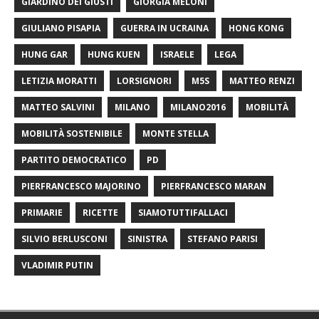
GIARDINO DEI GIUSTI
GIORGIA MELONI
GIULIANO PISAPIA
GUERRA IN UCRAINA
HONG KONG
HUNG GAR
HUNG KUEN
ISRAELE
LEGA
LETIZIA MORATTI
LORSIGNORI
M5S
MATTEO RENZI
MATTEO SALVINI
MILANO
MILANO2016
MOBILITÀ
MOBILITÀ SOSTENIBILE
MONTE STELLA
PARTITO DEMOCRATICO
PD
PIERFRANCESCO MAJORINO
PIERFRANCESCO MARAN
PRIMARIE
RICETTE
SIAMOTUTTIFALLACI
SILVIO BERLUSCONI
SINISTRA
STEFANO PARISI
VLADIMIR PUTIN