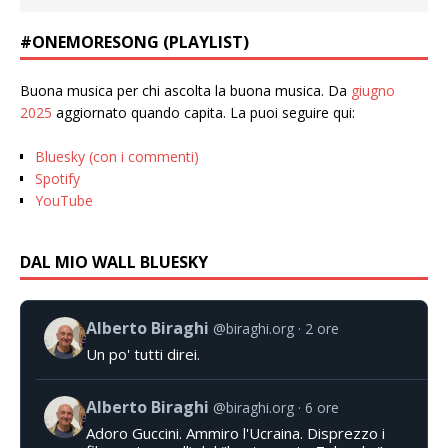
#ONEMORESONG (PLAYLIST)
Buona musica per chi ascolta la buona musica. Da
giugno
2025
aggiornato quando capita. La puoi seguire qui:
Bluesky (con i commenti)
Spotify
YouTube
DAL MIO WALL BLUESKY
Alberto Biraghi
@biraghi.org
2 ore
Un po' tutti direi.
Alberto Biraghi
@biraghi.org
6 ore
Adoro Guccini. Ammiro l'Ucraina. Disprezzo i