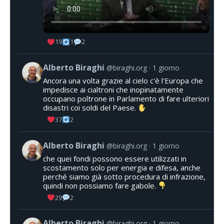
19
1
2
Alberto Biraghi
@biraghi.org
1 giorno
Ancora una volta grazie al cielo c'è l'Europa che
impedisce ai cialtroni che inopinatamente
occupano poltrone in Parlamento di fare ulteriori
disastri coi soldi del Paese.
37
2
Alberto Biraghi
@biraghi.org
1 giorno
che quei fondi possono essere utilizzati in
scostamento solo per energia e difesa, anche
perché siamo già sotto procedura di infrazione,
quindi non possiamo fare gabole.
29
2
Alberto Biraghi
@biraghi.org
1 giorno