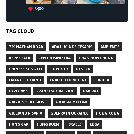
15
2
TAG CLOUD
729 NATHAN ROAD
ADA LUCIA DE CESARIS
AMBIENTE
BEPPE SALA
CENTROSINISTRA
CHAN HON CHUNG
CHINESE KUNG FU
COVID-19
DESTRA
EMANUELE FIANO
ENRICO FEDRIGHINI
EUROPA
EXPO 2015
FRANCESCA BALZANI
GARIWO
GIARDINO DEI GIUSTI
GIORGIA MELONI
GIULIANO PISAPIA
GUERRA IN UCRAINA
HONG KONG
HUNG GAR
HUNG KUEN
ISRAELE
LEGA