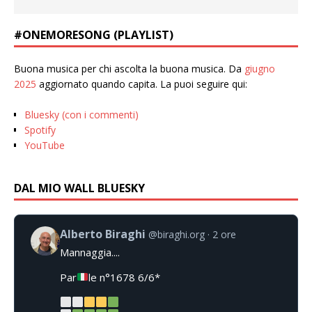
#ONEMORESONG (PLAYLIST)
Buona musica per chi ascolta la buona musica. Da
giugno
2025
aggiornato quando capita. La puoi seguire qui:
Bluesky (con i commenti)
Spotify
YouTube
DAL MIO WALL BLUESKY
Alberto Biraghi
@biraghi.org
2 ore
Mannaggia....
Par
le n°1678 6/6*