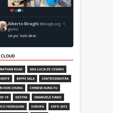
14
2
Alberto Biraghi
@biraghi.org
1
giorno
Un po' tutti direi.
 CLOUD
 NATHAN ROAD
ADA LUCIA DE CESARIS
IENTE
BEPPE SALA
CENTROSINISTRA
N HON CHUNG
CHINESE KUNG FU
ID-19
DESTRA
EMANUELE FIANO
ICO FEDRIGHINI
EUROPA
EXPO 2015