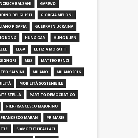
NCESCA BALZANI
GARIWO
RDINO DEI GIUSTI
GIORGIA MELONI
LIANO PISAPIA
GUERRA IN UCRAINA
NG KONG
HUNG GAR
HUNG KUEN
AELE
LEGA
LETIZIA MORATTI
SIGNORI
M5S
MATTEO RENZI
TEO SALVINI
MILANO
MILANO2016
ILITÀ
MOBILITÀ SOSTENIBILE
TE STELLA
PARTITO DEMOCRATICO
PIERFRANCESCO MAJORINO
RFRANCESCO MARAN
PRIMARIE
ETTE
SIAMOTUTTIFALLACI