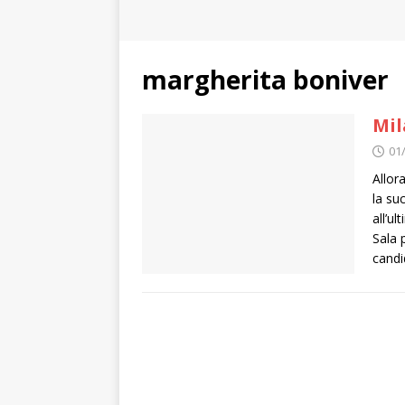
margherita boniver
Mil
01
Allor
la su
all’u
Sala 
candi