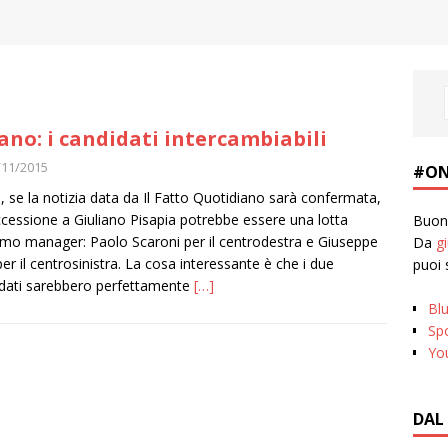
ano: i candidati intercambiabili
/11/2015
#ON
a, se la notizia data da Il Fatto Quotidiano sarà confermata,
ccessione a Giuliano Pisapia potrebbe essere una lotta
Buona
ltimo manager: Paolo Scaroni per il centrodestra e Giuseppe
Da
g
per il centrosinistra. La cosa interessante è che i due
puoi 
dati sarebbero perfettamente
[…]
Bl
Spo
Yo
DAL