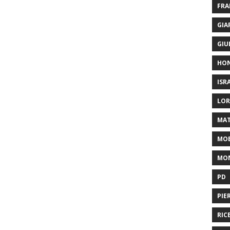
FRA
GIA
GIU
HO
ISR
LOR
MAT
MOB
MON
PD
PIE
RIC