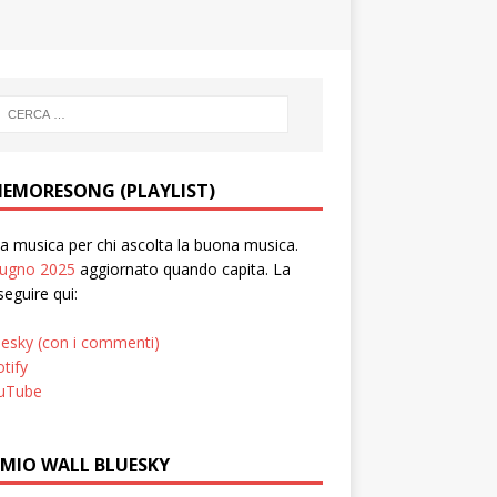
EMORESONG (PLAYLIST)
 musica per chi ascolta la buona musica.
iugno 2025
aggiornato quando capita. La
seguire qui:
uesky (con i commenti)
tify
uTube
 MIO WALL BLUESKY