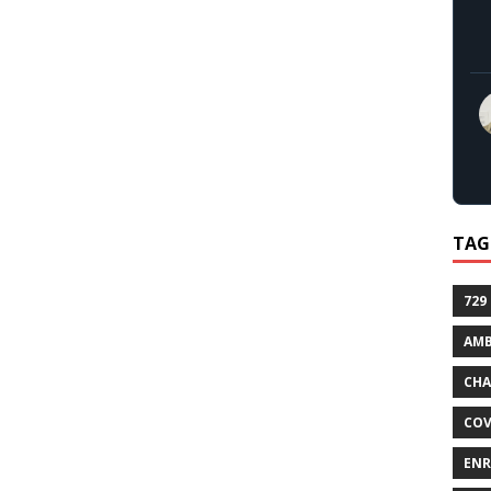
TAG
729
AMB
CHA
COV
ENR