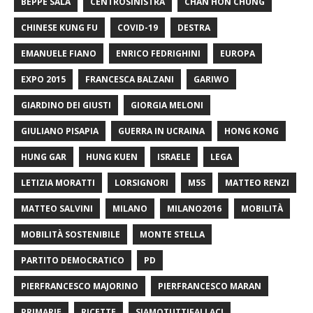
BEPPE SALA
CENTROSINISTRA
CHAN HON CHUNG
CHINESE KUNG FU
COVID-19
DESTRA
EMANUELE FIANO
ENRICO FEDRIGHINI
EUROPA
EXPO 2015
FRANCESCA BALZANI
GARIWO
GIARDINO DEI GIUSTI
GIORGIA MELONI
GIULIANO PISAPIA
GUERRA IN UCRAINA
HONG KONG
HUNG GAR
HUNG KUEN
ISRAELE
LEGA
LETIZIA MORATTI
LORSIGNORI
M5S
MATTEO RENZI
MATTEO SALVINI
MILANO
MILANO2016
MOBILITÀ
MOBILITÀ SOSTENIBILE
MONTE STELLA
PARTITO DEMOCRATICO
PD
PIERFRANCESCO MAJORINO
PIERFRANCESCO MARAN
PRIMARIE
RICETTE
SIAMOTUTTIFALLACI