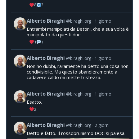
8
3
Alberto Biraghi
@biraghi.org
1 giorno
Entrambi manipolati da Bettini, che a sua volta è
manipolato da questi due.
1
1
Alberto Biraghi
@biraghi.org
1 giorno
Non ho dubbi, raramente ha detto una cosa non
condivisibile. Ma questo sbandieramento a
cadavere caldo mi mette tristezza.
Alberto Biraghi
@biraghi.org
1 giorno
Esatto.
2
Alberto Biraghi
@biraghi.org
2 giorni
Detto e fatto. Il rossobrunismo DOC si palesa.