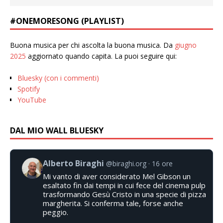
#ONEMORESONG (PLAYLIST)
Buona musica per chi ascolta la buona musica. Da
giugno
2025
aggiornato quando capita. La puoi seguire qui:
Bluesky (con i commenti)
Spotify
YouTube
DAL MIO WALL BLUESKY
Alberto Biraghi
@biraghi.org
16 ore
Mi vanto di aver considerato Mel Gibson un
esaltato fin dai tempi in cui fece del cinema pulp
trasformando Gesù Cristo in una specie di pizza
margherita. Si conferma tale, forse anche
peggio.