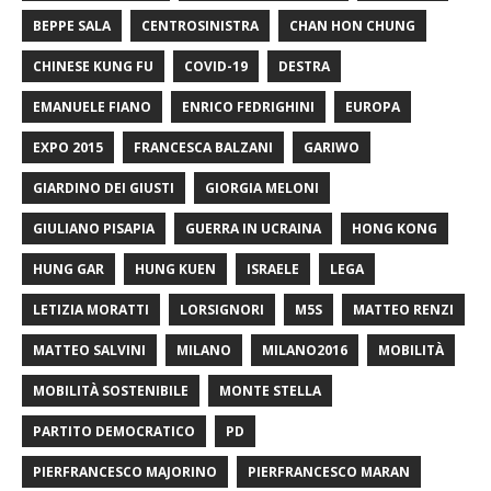
BEPPE SALA
CENTROSINISTRA
CHAN HON CHUNG
CHINESE KUNG FU
COVID-19
DESTRA
EMANUELE FIANO
ENRICO FEDRIGHINI
EUROPA
EXPO 2015
FRANCESCA BALZANI
GARIWO
GIARDINO DEI GIUSTI
GIORGIA MELONI
GIULIANO PISAPIA
GUERRA IN UCRAINA
HONG KONG
HUNG GAR
HUNG KUEN
ISRAELE
LEGA
LETIZIA MORATTI
LORSIGNORI
M5S
MATTEO RENZI
MATTEO SALVINI
MILANO
MILANO2016
MOBILITÀ
MOBILITÀ SOSTENIBILE
MONTE STELLA
PARTITO DEMOCRATICO
PD
PIERFRANCESCO MAJORINO
PIERFRANCESCO MARAN