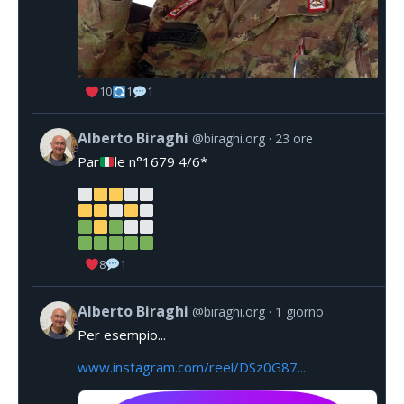
10
1
1
Alberto Biraghi
@biraghi.org
23 ore
Par
le n°1679 4/6*
8
1
Alberto Biraghi
@biraghi.org
1 giorno
Per esempio...
www.instagram.com/reel/DSz0G87...