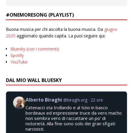
#ONEMORESONG (PLAYLIST)
Buona musica per chi ascolta la buona musica. Da
giugno
2025
aggiornato quando capita. La puoi seguire qui:
Bluesky (con i commenti)
Spotify
YouTube
DAL MIO WALL BLUESKY
Alberto Biraghi
@biraghi.org
22 ore
Catenacci sta trollando e al tizio in basco
bordeaux ed espressione truce da vero macho
non sembra vero di raccattare un po' di
notorietà. Alla fine sono solo dei gran sfigati
narcisisti.