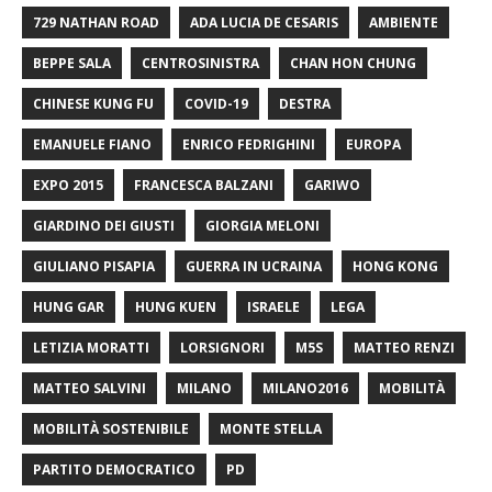
729 NATHAN ROAD
ADA LUCIA DE CESARIS
AMBIENTE
BEPPE SALA
CENTROSINISTRA
CHAN HON CHUNG
CHINESE KUNG FU
COVID-19
DESTRA
EMANUELE FIANO
ENRICO FEDRIGHINI
EUROPA
EXPO 2015
FRANCESCA BALZANI
GARIWO
GIARDINO DEI GIUSTI
GIORGIA MELONI
GIULIANO PISAPIA
GUERRA IN UCRAINA
HONG KONG
HUNG GAR
HUNG KUEN
ISRAELE
LEGA
LETIZIA MORATTI
LORSIGNORI
M5S
MATTEO RENZI
MATTEO SALVINI
MILANO
MILANO2016
MOBILITÀ
MOBILITÀ SOSTENIBILE
MONTE STELLA
PARTITO DEMOCRATICO
PD