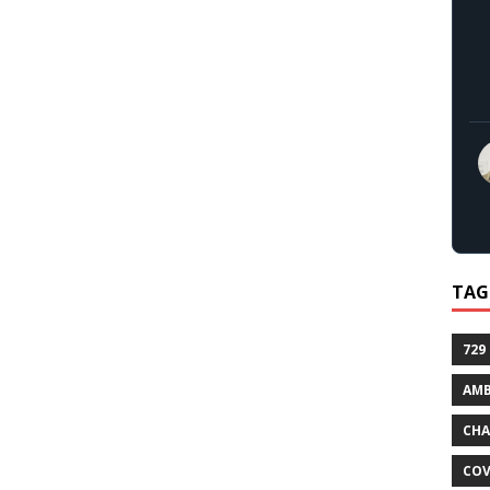
TAG
729
AMB
CHA
COV