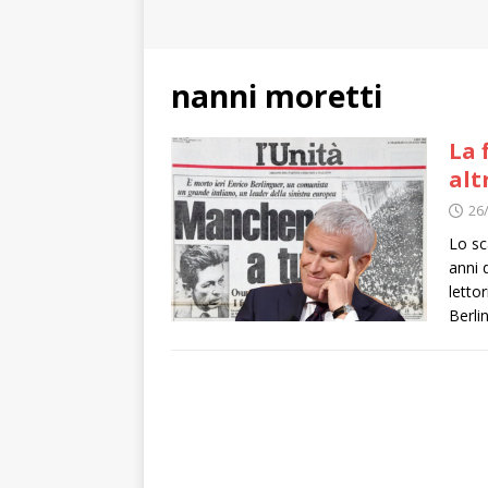
nanni moretti
La 
alt
26
Lo sc
anni 
lettor
Berli