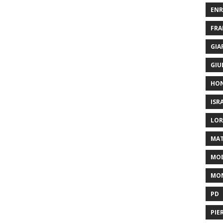
ENR
FRA
GIA
GIU
HO
ISR
LOR
MAT
MOB
MON
PD
PIE