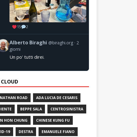
15
2
Alberto Biraghi
@biraghi.org
2
giorni
Un po' tutti direi.
 CLOUD
 NATHAN ROAD
ADA LUCIA DE CESARIS
IENTE
BEPPE SALA
CENTROSINISTRA
N HON CHUNG
CHINESE KUNG FU
ID-19
DESTRA
EMANUELE FIANO