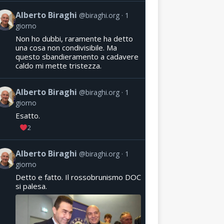
Alberto Biraghi
@biraghi.org
1
giorno
Non ho dubbi, raramente ha detto
una cosa non condivisibile. Ma
questo sbandieramento a cadavere
caldo mi mette tristezza.
Alberto Biraghi
@biraghi.org
1
giorno
Esatto.
2
Alberto Biraghi
@biraghi.org
1
giorno
Detto e fatto. Il rossobrunismo DOC
si palesa.