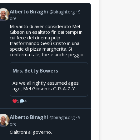
Alberto Biraghi
@biraghi.org
9
ore
Mi vanto di aver considerato Mel
Gibson un esaltato fin dai tempi in
cui fece del cinema pulp
trasformando Gesù Cristo in una
specie di pizza margherita. Si
conferma tale, forse anche peggio.
Mrs. Betty Bowers
As we all rightly assumed ages
ago, Mel Gibson is C-R-A-Z-Y.
5
4
Alberto Biraghi
@biraghi.org
9
ore
Cialtroni al governo.