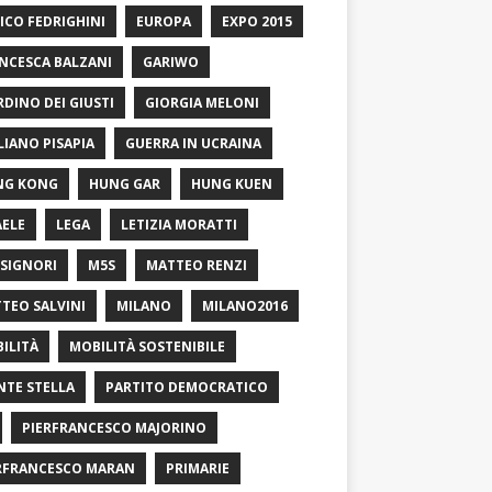
ICO FEDRIGHINI
EUROPA
EXPO 2015
NCESCA BALZANI
GARIWO
RDINO DEI GIUSTI
GIORGIA MELONI
LIANO PISAPIA
GUERRA IN UCRAINA
NG KONG
HUNG GAR
HUNG KUEN
AELE
LEGA
LETIZIA MORATTI
SIGNORI
M5S
MATTEO RENZI
TEO SALVINI
MILANO
MILANO2016
ILITÀ
MOBILITÀ SOSTENIBILE
TE STELLA
PARTITO DEMOCRATICO
PIERFRANCESCO MAJORINO
RFRANCESCO MARAN
PRIMARIE