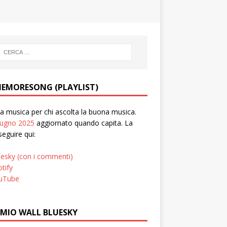
EMORESONG (PLAYLIST)
 musica per chi ascolta la buona musica.
iugno 2025
aggiornato quando capita. La
seguire qui:
uesky (con i commenti)
tify
uTube
 MIO WALL BLUESKY