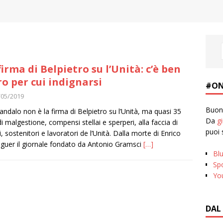
firma di Belpietro su l’Unità: c’è ben
ro per cui indignarsi
#ON
/05/2019
Buona
andalo non è la firma di Belpietro su l’Unità, ma quasi 35
Da
g
di malgestione, compensi stellai e sperperi, alla faccia di
puoi 
i, sostenitori e lavoratori de l’Unità. Dalla morte di Enrico
nguer il giornale fondato da Antonio Gramsci
[…]
Bl
Spo
Yo
DAL