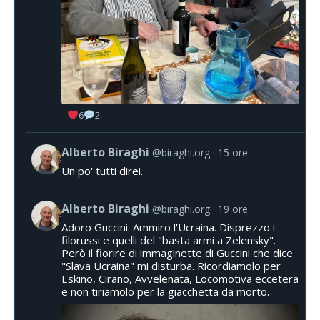
6
2
Alberto Biraghi
@biraghi.org
15 ore
Un po' tutti direi.
Alberto Biraghi
@biraghi.org
19 ore
Adoro Guccini. Ammiro l'Ucraina. Disprezzo i
filorussi e quelli del "basta armi a Zelensky".
Però il fiorire di immaginette di Guccini che dice
"Slava Ucraina" mi disturba. Ricordiamolo per
Eskino, Cirano, Avvelenata, Locomotiva eccetera
e non tiriamolo per la giacchetta da morto.