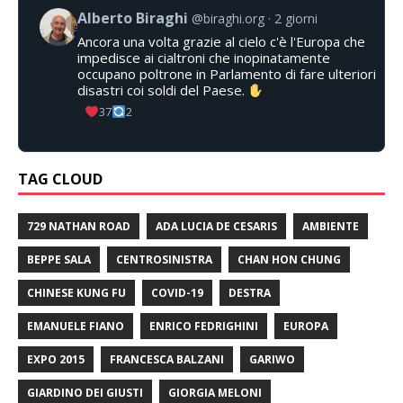
Alberto Biraghi
@biraghi.org
2 giorni
Ancora una volta grazie al cielo c'è l'Europa che
impedisce ai cialtroni che inopinatamente
occupano poltrone in Parlamento di fare ulteriori
disastri coi soldi del Paese.
37
2
TAG CLOUD
729 NATHAN ROAD
ADA LUCIA DE CESARIS
AMBIENTE
BEPPE SALA
CENTROSINISTRA
CHAN HON CHUNG
CHINESE KUNG FU
COVID-19
DESTRA
EMANUELE FIANO
ENRICO FEDRIGHINI
EUROPA
EXPO 2015
FRANCESCA BALZANI
GARIWO
GIARDINO DEI GIUSTI
GIORGIA MELONI