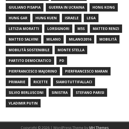
GIULIANO PISAPIA
GUERRA IN UCRAINA
HONG KONG
HUNG GAR
HUNG KUEN
ISRAELE
LEGA
LETIZIA MORATTI
LORSIGNORI
M5S
MATTEO RENZI
MATTEO SALVINI
MILANO
MILANO2016
MOBILITÀ
MOBILITÀ SOSTENIBILE
MONTE STELLA
PARTITO DEMOCRATICO
PD
PIERFRANCESCO MAJORINO
PIERFRANCESCO MARAN
PRIMARIE
RICETTE
SIAMOTUTTIFALLACI
SILVIO BERLUSCONI
SINISTRA
STEFANO PARISI
VLADIMIR PUTIN
Copyright © 2026 | WordPress Theme by
MH Themes