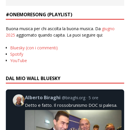
#ONEMORESONG (PLAYLIST)
Buona musica per chi ascolta la buona musica. Da
giugno
2025
aggiornato quando capita. La puoi seguire qui:
Bluesky (con i commenti)
Spotify
YouTube
DAL MIO WALL BLUESKY
Alberto Biraghi
@biraghi.org
5 ore
Detto e fatto. Il rossobrunismo DOC si palesa.