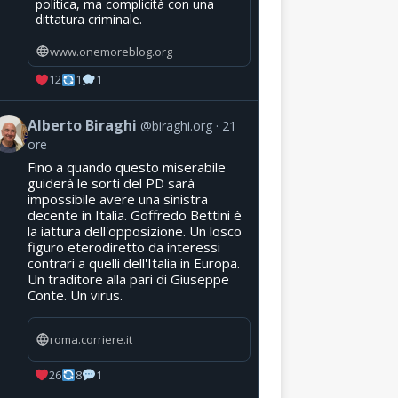
politica, ma complicità con una
dittatura criminale.
www.onemoreblog.org
12
1
1
Alberto Biraghi
@biraghi.org
21
ore
Fino a quando questo miserabile
guiderà le sorti del PD sarà
impossibile avere una sinistra
decente in Italia. Goffredo Bettini è
la iattura dell'opposizione. Un losco
figuro eterodiretto da interessi
contrari a quelli dell'Italia in Europa.
Un traditore alla pari di Giuseppe
Conte. Un virus.
roma.corriere.it
26
8
1