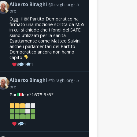
Alberto Biraghi
@biraghi.org
5
ore
Oggi il ￼ Partito Democratico ha
firmato una mozione scritta da M5S
in cui si chiede che i fondi del SAFE
siano utilizzati per la sanità.
Esattamente come Matteo Salvini,
anche i parlamentari del Partito
Democratico ancora non hanno
capito
6
1
1
Alberto Biraghi
@biraghi.org
5
ore
Par
le n°1675 3/6*
3
1