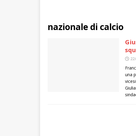
nazionale di calcio
Giu
squ
22
Franc
una p
vices
Giuli
sinda