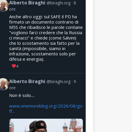
Alberto Biraghi
@biraghi.org
8
ore
Anche altro oggi: sul SAFE il PD ha
firmato un documento contrario di
M5S che ribadisce le parole contiane
"vogliono farci credere che la Russia
ci minacci" e chiede (come Salvini)
che lo scostamento sia fatto per la
sanità (impossibile, siamo in
infrazione, scostamento solo per
difesa e energia).
4
Alberto Biraghi
@biraghi.org
9
ore
Non è solo....
www.onemoreblog.org/2026/08/go
ff...