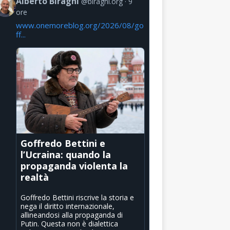
Alberto Biraghi
@biraghi.org
9
ore
www.onemoreblog.org/2026/08/go
ff...
Goffredo Bettini e
l’Ucraina: quando la
propaganda violenta la
realtà
Goffredo Bettini riscrive la storia e
nega il diritto internazionale,
allineandosi alla propaganda di
Putin. Questa non è dialettica