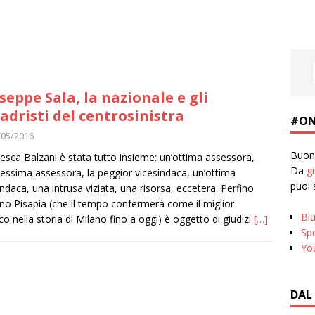
seppe Sala, la nazionale e gli
adristi del centrosinistra
#ON
/05/2016
Buona
esca Balzani è stata tutto insieme: un’ottima assessora,
Da
g
essima assessora, la peggior vicesindaca, un’ottima
puoi 
indaca, una intrusa viziata, una risorsa, eccetera. Perfino
ano Pisapia (che il tempo confermerà come il miglior
Bl
co nella storia di Milano fino a oggi) è oggetto di giudizi
[…]
Spo
Yo
DAL