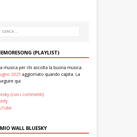
EMORESONG (PLAYLIST)
 musica per chi ascolta la buona musica.
iugno 2025
aggiornato quando capita. La
seguire qui:
uesky (con i commenti)
tify
uTube
 MIO WALL BLUESKY