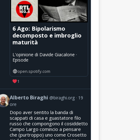
6 Ago: Bipolarismo
decomposto e imbroglio
maturità
L'opinione di Davide Giacalone ·
Episode
open.spotify.com
1
Alberto Biraghi
@biraghi.org
19
ore
Dopo aver sentito la banda di
scappati di casa e guastatore filo
russo che compongono il cosiddetto
Campo Largo comincio a pensare
che (purtroppo) uno come Crosetto