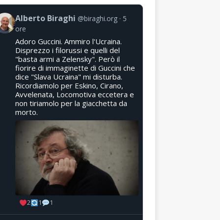
Alberto Biraghi
@biraghi.org
5
ore
Adoro Guccini. Ammiro l'Ucraina.
Disprezzo i filorussi e quelli del
"basta armi a Zelensky". Però il
fiorire di immaginette di Guccini che
dice "Slava Ucraina" mi disturba.
Ricordiamolo per Eskino, Cirano,
Avvelenata, Locomotiva eccetera e
non tiriamolo per la giacchetta da
morto.
2
1
1