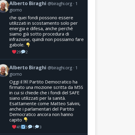
Alberto Biraghi
@biraghi.org
1
giorno
che quei fondi possono essere
utilizzati in scostamento solo per
energia e difesa, anche perché
siamo già sotto procedura di
infrazione, quindi non possiamo fare
gabole.
29
2
Alberto Biraghi
@biraghi.org
1
giorno
Oggi il ￼ Partito Democratico ha
firmato una mozione scritta da M5S
in cui si chiede che i fondi del SAFE
siano utilizzati per la sanità.
Esattamente come Matteo Salvini,
anche i parlamentari del Partito
Democratico ancora non hanno
capito
41
5
1
3