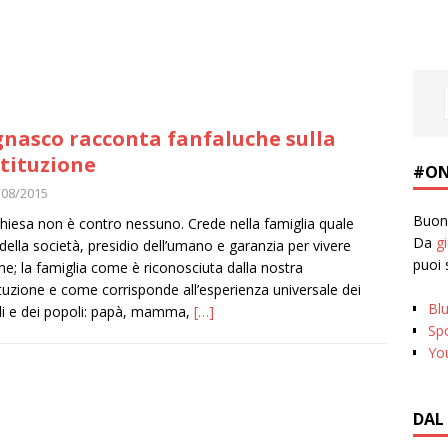
nasco racconta fanfaluche sulla
tituzione
#ON
/08/2015
Buona
hiesa non è contro nessuno. Crede nella famiglia quale
Da
g
della società, presidio dell’umano e garanzia per vivere
puoi 
me; la famiglia come è riconosciuta dalla nostra
tuzione e come corrisponde all’esperienza universale dei
Bl
li e dei popoli: papà, mamma,
[…]
Spo
Yo
DAL