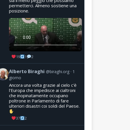
sia il meno peggio che possiamo
permetterci. Almeno sostiene una
posizione.
19
1
2
Alberto Biraghi
@biraghi.org
1
giorno
Ancora una volta grazie al cielo c'è
l'Europa che impedisce ai cialtroni
che inopinatamente occupano
poltrone in Parlamento di fare
ulteriori disastri coi soldi del Paese.
37
2