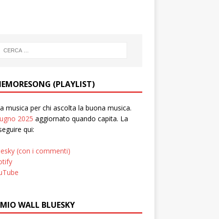
EMORESONG (PLAYLIST)
 musica per chi ascolta la buona musica.
iugno 2025
aggiornato quando capita. La
seguire qui:
uesky (con i commenti)
tify
uTube
 MIO WALL BLUESKY