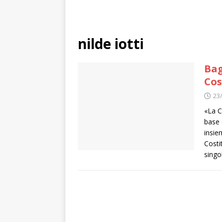
nilde iotti
Bag
Cos
23
«La C
base 
insie
Costi
singo