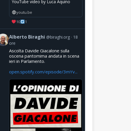
YouTube video by Luca Aquino
youtu.be
10
1
Alberto Biraghi
@biraghi.org
18
ore
Ascolta Davide Giacalone sulla
oscena pantomima andata in scena
ieri in Parlamento.
open.spotify.com/episode/3mYv...