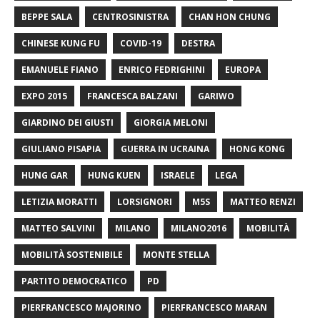
BEPPE SALA
CENTROSINISTRA
CHAN HON CHUNG
CHINESE KUNG FU
COVID-19
DESTRA
EMANUELE FIANO
ENRICO FEDRIGHINI
EUROPA
EXPO 2015
FRANCESCA BALZANI
GARIWO
GIARDINO DEI GIUSTI
GIORGIA MELONI
GIULIANO PISAPIA
GUERRA IN UCRAINA
HONG KONG
HUNG GAR
HUNG KUEN
ISRAELE
LEGA
LETIZIA MORATTI
LORSIGNORI
M5S
MATTEO RENZI
MATTEO SALVINI
MILANO
MILANO2016
MOBILITÀ
MOBILITÀ SOSTENIBILE
MONTE STELLA
PARTITO DEMOCRATICO
PD
PIERFRANCESCO MAJORINO
PIERFRANCESCO MARAN