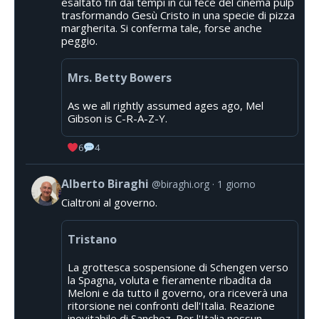
esaltato fin dai tempi in cui fece del cinema pulp
trasformando Gesù Cristo in una specie di pizza
margherita. Si conferma tale, forse anche
peggio.
Mrs. Betty Bowers
As we all rightly assumed ages ago, Mel
Gibson is C-R-A-Z-Y.
6
4
Alberto Biraghi
@biraghi.org
1 giorno
Cialtroni al governo.
Tristano
La grottesca sospensione di Schengen verso
la Spagna, voluta e fieramente ribadita da
Meloni e da tutto il governo, ora riceverà una
ritorsione nei confronti dell'Italia. Reazione
inevitabile di Sanchez. Per l'Italia nessun