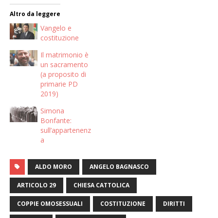
Altro da leggere
Vangelo e
costituzione
Il matrimonio è
un sacramento
(a proposito di
primarie PD
2019)
Simona
Bonfante:
sull’appartenenz
a
ALDO MORO
ANGELO BAGNASCO
ARTICOLO 29
CHIESA CATTOLICA
COPPIE OMOSESSUALI
COSTITUZIONE
DIRITTI