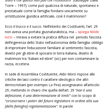
Stato e che questo non può che riconoscere
” (Giuseppe Dalla
Torre – 1997): come può qualcosa di naturale, spontaneo e
prestatuale come la famiglia fondarsi unicamente su
un’istituzione giuridica artificiale, cioè il matrimonio?
Ecco il trucco e il succo. Nell’intento dei Costituenti, l’art. 29
non aveva una portata giusnaturalistica, ma –
spiega Nilde
Iotti
– mirava a evitare la pratica diffusa nel periodo fascista
dell’ingerenza dello Stato nell’autonomia della famiglia: obbligo
di improntare l’educazione familiare al sentimento fascista,
divieto per gli ebrei di sposarsi in terra italiana, divieto di
matrimoni tra “italiani ed ebrei” (sic) per non contaminare la
razza, eccetera.
In sede di Assemblea Costituente, Aldo Moro rispose alle
critiche dei laici contro il carattere ideologico che altri
democristiani (per esempio La Pira) assegnavano all’articolo
29, mettendo in chiaro che quella dell’art. 29
“non è una
definizione, è una determinazione di limiti”
con lo scopo di
“circoscrivere i poteri del futuro legislatore in ordine alla sua
[della famiglia] regolamentazione”
. In parole