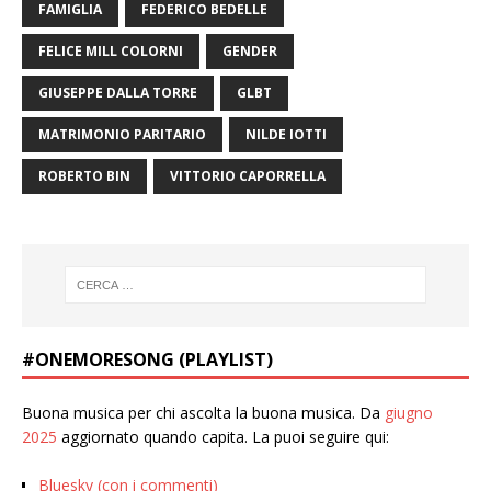
FAMIGLIA
FEDERICO BEDELLE
FELICE MILL COLORNI
GENDER
GIUSEPPE DALLA TORRE
GLBT
MATRIMONIO PARITARIO
NILDE IOTTI
ROBERTO BIN
VITTORIO CAPORRELLA
#ONEMORESONG (PLAYLIST)
Buona musica per chi ascolta la buona musica. Da
giugno
2025
aggiornato quando capita. La puoi seguire qui:
Bluesky (con i commenti)