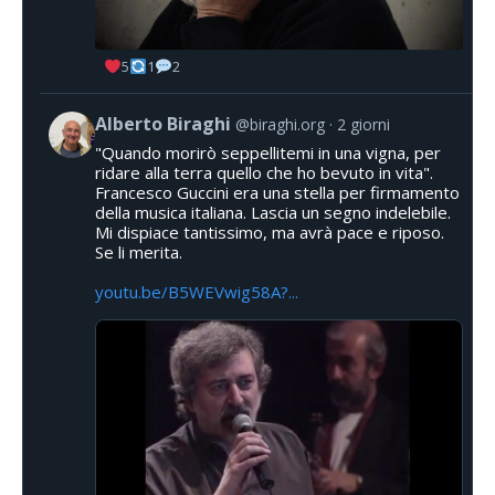
5
1
2
Alberto Biraghi
@biraghi.org
2 giorni
"Quando morirò seppellitemi in una vigna, per
ridare alla terra quello che ho bevuto in vita".
Francesco Guccini era una stella per firmamento
della musica italiana. Lascia un segno indelebile.
Mi dispiace tantissimo, ma avrà pace e riposo.
Se li merita.
youtu.be/B5WEVwig58A?...