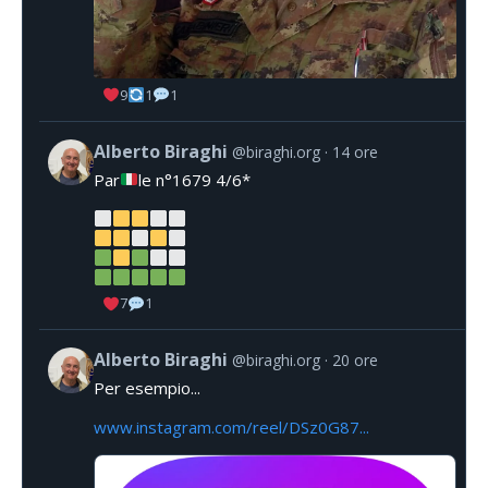
9
1
1
Alberto Biraghi
@biraghi.org
14 ore
Par
le n°1679 4/6*
7
1
Alberto Biraghi
@biraghi.org
20 ore
Per esempio...
www.instagram.com/reel/DSz0G87...