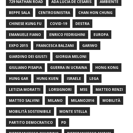
729 NATHAN ROAD
ADA LUCIA DE CESARIS
AMBIENTE
BEPPE SALA
CENTROSINISTRA
CHAN HON CHUNG
CHINESE KUNG FU
COVID-19
DESTRA
EMANUELE FIANO
ENRICO FEDRIGHINI
EUROPA
EXPO 2015
FRANCESCA BALZANI
GARIWO
GIARDINO DEI GIUSTI
GIORGIA MELONI
GIULIANO PISAPIA
GUERRA IN UCRAINA
HONG KONG
HUNG GAR
HUNG KUEN
ISRAELE
LEGA
LETIZIA MORATTI
LORSIGNORI
M5S
MATTEO RENZI
MATTEO SALVINI
MILANO
MILANO2016
MOBILITÀ
MOBILITÀ SOSTENIBILE
MONTE STELLA
PARTITO DEMOCRATICO
PD