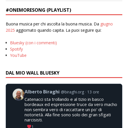
#ONEMORESONG (PLAYLIST)
Buona musica per chi ascolta la buona musica. Da
giugno
2025
aggiornato quando capita. La puoi seguire qui:
Bluesky (con i commenti)
Spotify
YouTube
DAL MIO WALL BLUESKY
Alberto Biraghi
@biraghi.org
13 ore
Catenacci sta trollando e al tizio in basco
bordeaux ed espressione truce da vero macho
non sembra vero di raccattare un po' di
notorietà. Alla fine sono solo dei gran sfigati
narcisisti.
1