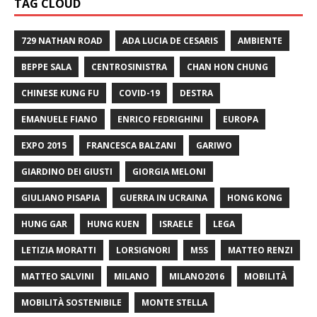
TAG CLOUD
729 NATHAN ROAD
ADA LUCIA DE CESARIS
AMBIENTE
BEPPE SALA
CENTROSINISTRA
CHAN HON CHUNG
CHINESE KUNG FU
COVID-19
DESTRA
EMANUELE FIANO
ENRICO FEDRIGHINI
EUROPA
EXPO 2015
FRANCESCA BALZANI
GARIWO
GIARDINO DEI GIUSTI
GIORGIA MELONI
GIULIANO PISAPIA
GUERRA IN UCRAINA
HONG KONG
HUNG GAR
HUNG KUEN
ISRAELE
LEGA
LETIZIA MORATTI
LORSIGNORI
M5S
MATTEO RENZI
MATTEO SALVINI
MILANO
MILANO2016
MOBILITÀ
MOBILITÀ SOSTENIBILE
MONTE STELLA