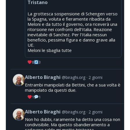
Tristano
La grottesca sospensione di Schengen verso
la Spagna, voluta e fieramente ribadita da
Meloni e da tutto il governo, ora riceverà una
ritorsione nei confronti dell'Italia. Reazione
inevitabile di Sanchez. Per l'Italia nessun
beneficio, pessima figura e danno grave alla
UE.
Meloni le sbaglia tutte
8
3
Alberto Biraghi
@biraghi.org
2 giorni
Entrambi manipolati da Bettini, che a sua volta è
manipolato da questi due.
1
1
Alberto Biraghi
@biraghi.org
2 giorni
Non ho dubbi, raramente ha detto una cosa non
condivisibile. Ma questo sbandieramento a
cadavere caldo mi mette tristezza.