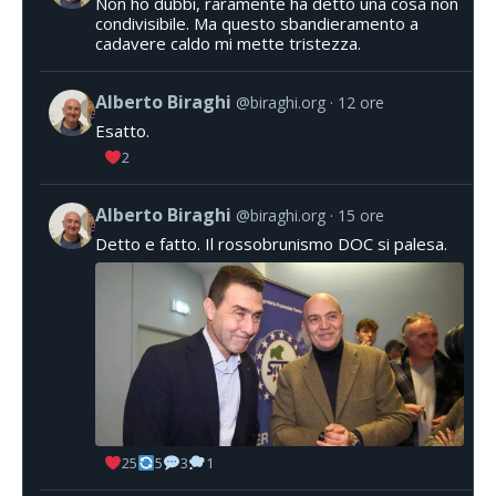
Non ho dubbi, raramente ha detto una cosa non
condivisibile. Ma questo sbandieramento a
cadavere caldo mi mette tristezza.
Alberto Biraghi
@biraghi.org
12 ore
Esatto.
2
Alberto Biraghi
@biraghi.org
15 ore
Detto e fatto. Il rossobrunismo DOC si palesa.
25
5
3
1