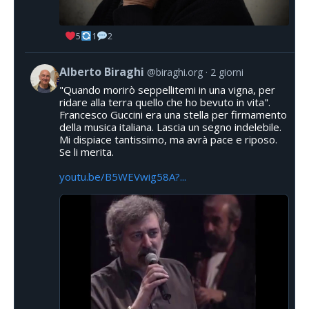
5
1
2
Alberto Biraghi
@biraghi.org
2 giorni
"Quando morirò seppellitemi in una vigna, per
ridare alla terra quello che ho bevuto in vita".
Francesco Guccini era una stella per firmamento
della musica italiana. Lascia un segno indelebile.
Mi dispiace tantissimo, ma avrà pace e riposo.
Se li merita.
youtu.be/B5WEVwig58A?...