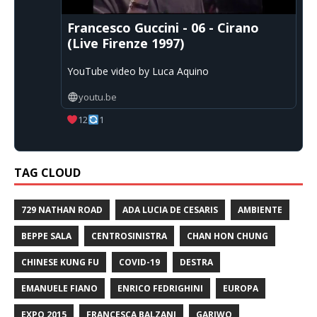
Francesco Guccini - 06 - Cirano
(Live Firenze 1997)
YouTube video by Luca Aquino
youtu.be
12
1
TAG CLOUD
729 NATHAN ROAD
ADA LUCIA DE CESARIS
AMBIENTE
BEPPE SALA
CENTROSINISTRA
CHAN HON CHUNG
CHINESE KUNG FU
COVID-19
DESTRA
EMANUELE FIANO
ENRICO FEDRIGHINI
EUROPA
EXPO 2015
FRANCESCA BALZANI
GARIWO