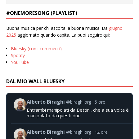
#ONEMORESONG (PLAYLIST)
Buona musica per chi ascolta la buona musica. Da
giugno
2025
aggiornato quando capita. La puoi seguire qui:
Bluesky (con i commenti)
Spotify
YouTube
DAL MIO WALL BLUESKY
Alberto Biraghi
@biraghi.org
5 ore
Entrambi manipolati da Bettini, che a sua volta è
manipolato da questi due.
Alberto Biraghi
@biraghi.org
12 ore