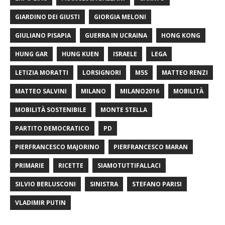
GIARDINO DEI GIUSTI
GIORGIA MELONI
GIULIANO PISAPIA
GUERRA IN UCRAINA
HONG KONG
HUNG GAR
HUNG KUEN
ISRAELE
LEGA
LETIZIA MORATTI
LORSIGNORI
M5S
MATTEO RENZI
MATTEO SALVINI
MILANO
MILANO2016
MOBILITÀ
MOBILITÀ SOSTENIBILE
MONTE STELLA
PARTITO DEMOCRATICO
PD
PIERFRANCESCO MAJORINO
PIERFRANCESCO MARAN
PRIMARIE
RICETTE
SIAMOTUTTIFALLACI
SILVIO BERLUSCONI
SINISTRA
STEFANO PARISI
VLADIMIR PUTIN