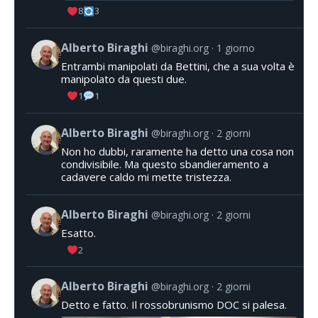
8
3
Alberto Biraghi
@biraghi.org
1 giorno
Entrambi manipolati da Bettini, che a sua volta è
manipolato da questi due.
1
1
Alberto Biraghi
@biraghi.org
2 giorni
Non ho dubbi, raramente ha detto una cosa non
condivisibile. Ma questo sbandieramento a
cadavere caldo mi mette tristezza.
Alberto Biraghi
@biraghi.org
2 giorni
Esatto.
2
Alberto Biraghi
@biraghi.org
2 giorni
Detto e fatto. Il rossobrunismo DOC si palesa.