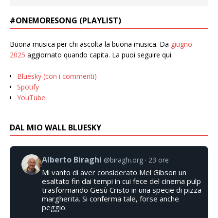
#ONEMORESONG (PLAYLIST)
Buona musica per chi ascolta la buona musica. Da
giugno
2025
aggiornato quando capita. La puoi seguire qui:
Bluesky (con i commenti)
Spotify
YouTube
DAL MIO WALL BLUESKY
Alberto Biraghi
@biraghi.org
23 ore
Mi vanto di aver considerato Mel Gibson un
esaltato fin dai tempi in cui fece del cinema pulp
trasformando Gesù Cristo in una specie di pizza
margherita. Si conferma tale, forse anche
peggio.