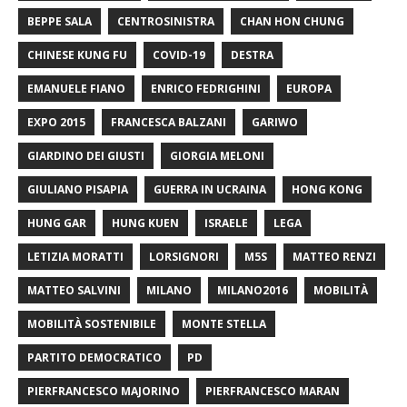
BEPPE SALA
CENTROSINISTRA
CHAN HON CHUNG
CHINESE KUNG FU
COVID-19
DESTRA
EMANUELE FIANO
ENRICO FEDRIGHINI
EUROPA
EXPO 2015
FRANCESCA BALZANI
GARIWO
GIARDINO DEI GIUSTI
GIORGIA MELONI
GIULIANO PISAPIA
GUERRA IN UCRAINA
HONG KONG
HUNG GAR
HUNG KUEN
ISRAELE
LEGA
LETIZIA MORATTI
LORSIGNORI
M5S
MATTEO RENZI
MATTEO SALVINI
MILANO
MILANO2016
MOBILITÀ
MOBILITÀ SOSTENIBILE
MONTE STELLA
PARTITO DEMOCRATICO
PD
PIERFRANCESCO MAJORINO
PIERFRANCESCO MARAN