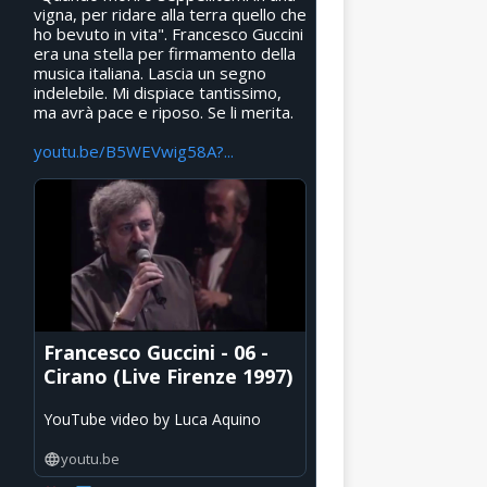
vigna, per ridare alla terra quello che
ho bevuto in vita". Francesco Guccini
era una stella per firmamento della
musica italiana. Lascia un segno
indelebile. Mi dispiace tantissimo,
ma avrà pace e riposo. Se li merita.
youtu.be/B5WEVwig58A?...
Francesco Guccini - 06 -
Cirano (Live Firenze 1997)
YouTube video by Luca Aquino
youtu.be