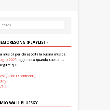
EMORESONG (PLAYLIST)
 musica per chi ascolta la buona musica.
iugno 2025
aggiornato quando capita. La
seguire qui:
uesky (con i commenti)
tify
uTube
 MIO WALL BLUESKY