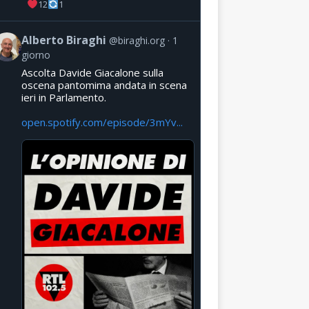
12
1
Alberto Biraghi
@biraghi.org
1
giorno
Ascolta Davide Giacalone sulla
oscena pantomima andata in scena
ieri in Parlamento.
open.spotify.com/episode/3mYv...