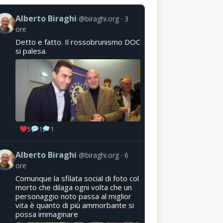
Alberto Biraghi
@biraghi.org
3
ore
Detto e fatto. Il rossobrunismo DOC
si palesa.
5
1
1
Alberto Biraghi
@biraghi.org
6
ore
Comunque la sfilata social di foto col
morto che dilaga ogni volta che un
personaggio noto passa al miglior
vita è quanto di più ammorbante si
possa immaginare