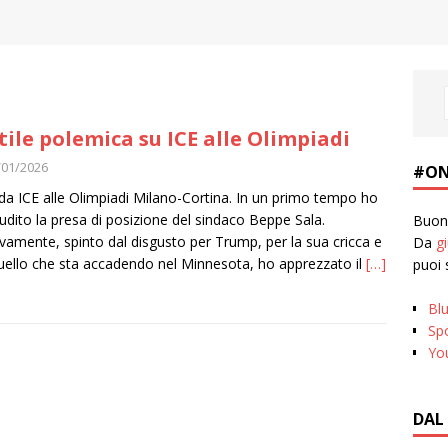
tile polemica su ICE alle Olimpiadi
/01/2026
#ON
da ICE alle Olimpiadi Milano-Cortina. In un primo tempo ho
udito la presa di posizione del sindaco Beppe Sala.
Buona
tivamente, spinto dal disgusto per Trump, per la sua cricca e
Da
g
uello che sta accadendo nel Minnesota, ho apprezzato il
[…]
puoi 
Bl
Spo
Yo
DAL