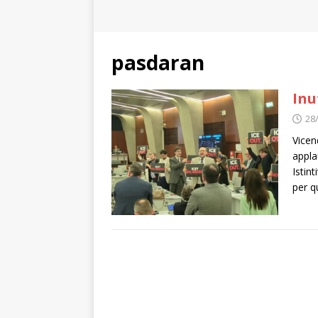
pasdaran
Inu
28
Vicen
appla
Istin
per q