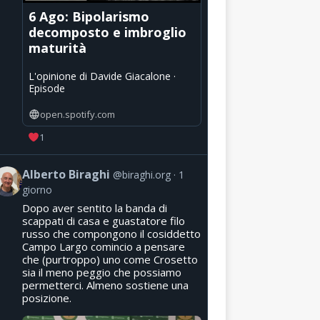
6 Ago: Bipolarismo
decomposto e imbroglio
maturità
L'opinione di Davide Giacalone ·
Episode
open.spotify.com
1
Alberto Biraghi
@biraghi.org
1
giorno
Dopo aver sentito la banda di
scappati di casa e guastatore filo
russo che compongono il cosiddetto
Campo Largo comincio a pensare
che (purtroppo) uno come Crosetto
sia il meno peggio che possiamo
permetterci. Almeno sostiene una
posizione.