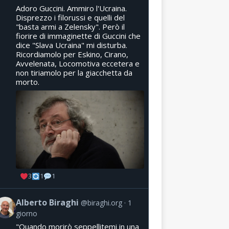
Adoro Guccini. Ammiro l'Ucraina.
Disprezzo i filorussi e quelli del
"basta armi a Zelensky". Però il
fiorire di immaginette di Guccini che
dice "Slava Ucraina" mi disturba.
Ricordiamolo per Eskino, Cirano,
Avvelenata, Locomotiva eccetera e
non tiriamolo per la giacchetta da
morto.
3
1
1
Alberto Biraghi
@biraghi.org
1
giorno
"Quando morirò seppellitemi in una