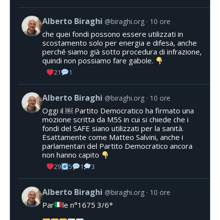
Alberto Biraghi
@biraghi.org
10 ore
che quei fondi possono essere utilizzati in
scostamento solo per energia e difesa, anche
perché siamo già sotto procedura di infrazione,
quindi non possiamo fare gabole.
21
1
Alberto Biraghi
@biraghi.org
10 ore
Oggi il ￼ Partito Democratico ha firmato una
mozione scritta da M5S in cui si chiede che i
fondi del SAFE siano utilizzati per la sanità.
Esattamente come Matteo Salvini, anche i
parlamentari del Partito Democratico ancora
non hanno capito
29
5
1
3
Alberto Biraghi
@biraghi.org
10 ore
Par
le n°1675 3/6*