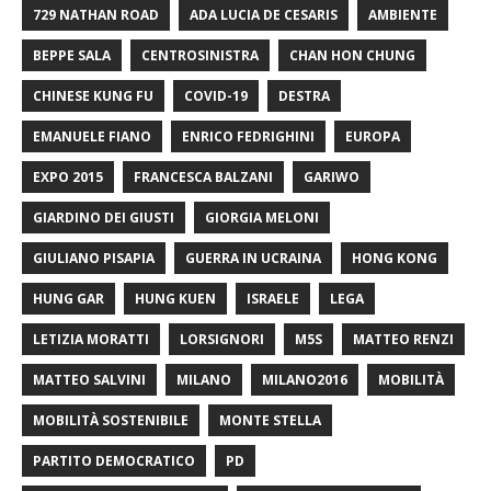
729 NATHAN ROAD
ADA LUCIA DE CESARIS
AMBIENTE
BEPPE SALA
CENTROSINISTRA
CHAN HON CHUNG
CHINESE KUNG FU
COVID-19
DESTRA
EMANUELE FIANO
ENRICO FEDRIGHINI
EUROPA
EXPO 2015
FRANCESCA BALZANI
GARIWO
GIARDINO DEI GIUSTI
GIORGIA MELONI
GIULIANO PISAPIA
GUERRA IN UCRAINA
HONG KONG
HUNG GAR
HUNG KUEN
ISRAELE
LEGA
LETIZIA MORATTI
LORSIGNORI
M5S
MATTEO RENZI
MATTEO SALVINI
MILANO
MILANO2016
MOBILITÀ
MOBILITÀ SOSTENIBILE
MONTE STELLA
PARTITO DEMOCRATICO
PD