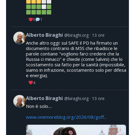
5
1
Alberto Biraghi
@biraghi.org
13 ore
Anche altro oggi: sul SAFE il PD ha firmato un
documento contrario di M5S che ribadisce le
parole contiane "vogliono farci credere che la
Russia ci minacci" e chiede (come Salvini) che lo
scostamento sia fatto per la sanità (impossibile,
siamo in infrazione, scostamento solo per difesa
e energia).
4
Alberto Biraghi
@biraghi.org
13 ore
Non è solo....
www.onemoreblog.org/2026/08/goff...