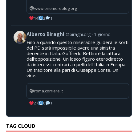
www.onemoreblog.org
14
2
1
Alberto Biraghi
@biraghi.org
1 giorno
Fino a quando questo miserabile guiderà le sorti
del PD sarà impossibile avere una sinistra
decente in Italia. Goffredo Bettini è la iattura
dell'opposizione. Un losco figuro eterodiretto
da interessi contrari a quelli dell'Italia in Europa.
Un traditore alla pari di Giuseppe Conte. Un
virus.
roma.corriere.it
27
8
1
TAG CLOUD