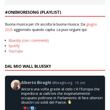
#ONEMORESONG (PLAYLIST)
Buona musica per chi ascolta la buona musica. Da
giugno
2025
aggiornato quando capita. La puoi seguire qui:
Bluesky (con i commenti)
Spotify
YouTube
DAL MIO WALL BLUESKY
Alberto Biraghi
@biraghi.org
10 ore
Ancora una volta grazie al cielo c'è l'Europa che
impedisce ai cialtroni che inopinatamente
occupano poltrone in Parlamento di fare ulteriori
disastri coi soldi del Paese.
27
2