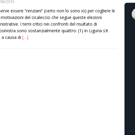
/06/2015
erve essere “renziani” (certo non lo sono io) per cogliere le
motivazioni del cicaleccio che segue queste elezioni
strative. I temi critici nei confronti del risultato di
osinistra sono sostanzialmente quattro: (1) in Liguria s’è
 a causa di
[…]