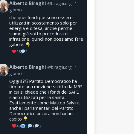
Alberto Biraghi
@biraghi.org
1
giorno
che quei fondi possono essere
utilizzati in scostamento solo per
energia e difesa, anche perché
siamo già sotto procedura di
infrazione, quindi non possiamo fare
gabole.
28
2
Alberto Biraghi
@biraghi.org
1
giorno
Oggi il ￼ Partito Democratico ha
firmato una mozione scritta da M5S
in cui si chiede che i fondi del SAFE
siano utilizzati per la sanità.
Esattamente come Matteo Salvini,
anche i parlamentari del Partito
Democratico ancora non hanno
capito
40
5
1
3