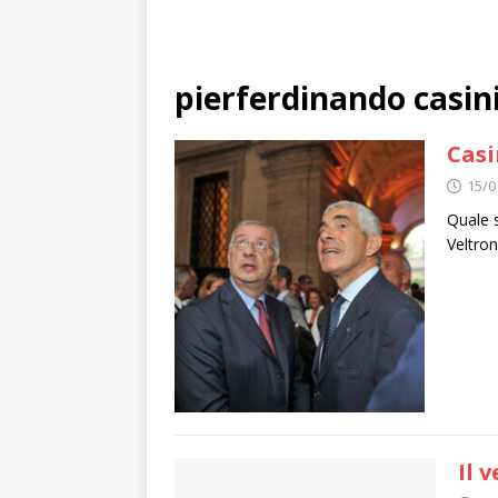
pierferdinando casin
Casi
15/0
Quale s
Veltron
Il 