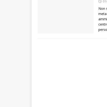
01
Non s
meta-
ammini
centr
perso