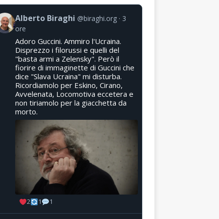
Alberto Biraghi
@biraghi.org
3
ore
Adoro Guccini. Ammiro l'Ucraina.
Disprezzo i filorussi e quelli del
"basta armi a Zelensky". Però il
fiorire di immaginette di Guccini che
dice "Slava Ucraina" mi disturba.
Ricordiamolo per Eskino, Cirano,
Avvelenata, Locomotiva eccetera e
non tiriamolo per la giacchetta da
morto.
2
1
1