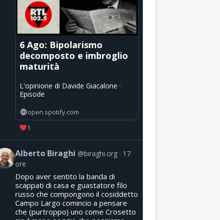
6 Ago: Bipolarismo
decomposto e imbroglio
maturità
L'opinione di Davide Giacalone ·
Episode
open.spotify.com
1
Alberto Biraghi
@biraghi.org
17
ore
Dopo aver sentito la banda di
scappati di casa e guastatore filo
russo che compongono il cosiddetto
Campo Largo comincio a pensare
che (purtroppo) uno come Crosetto