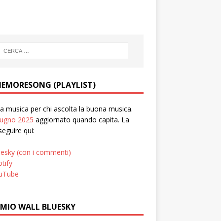
EMORESONG (PLAYLIST)
 musica per chi ascolta la buona musica.
iugno 2025
aggiornato quando capita. La
seguire qui:
uesky (con i commenti)
tify
uTube
 MIO WALL BLUESKY