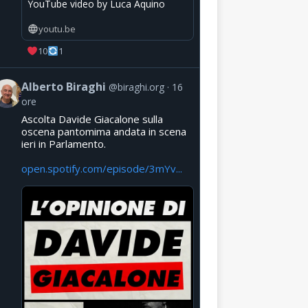
YouTube video by Luca Aquino
youtu.be
10
1
Alberto Biraghi
@biraghi.org
16
ore
Ascolta Davide Giacalone sulla
oscena pantomima andata in scena
ieri in Parlamento.
open.spotify.com/episode/3mYv...