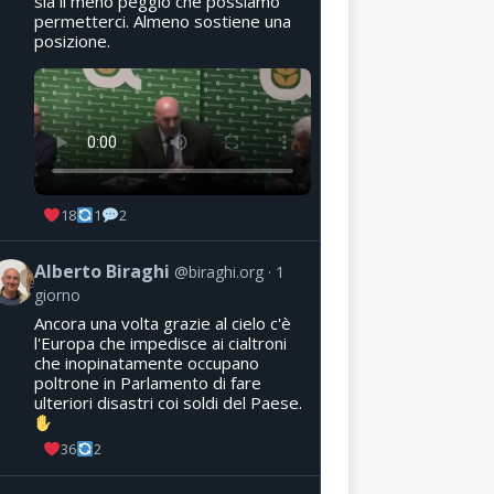
sia il meno peggio che possiamo
permetterci. Almeno sostiene una
posizione.
18
1
2
Alberto Biraghi
@biraghi.org
1
giorno
Ancora una volta grazie al cielo c'è
l'Europa che impedisce ai cialtroni
che inopinatamente occupano
poltrone in Parlamento di fare
ulteriori disastri coi soldi del Paese.
36
2