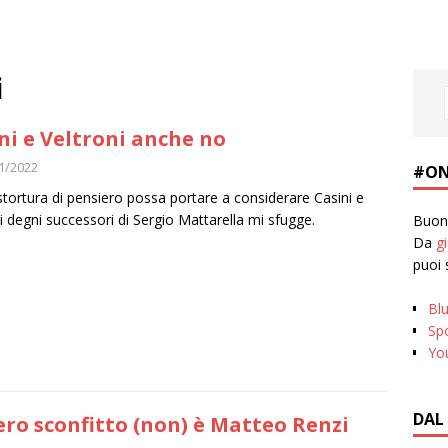
i
ni e Veltroni anche no
1/2022
#ON
tortura di pensiero possa portare a considerare Casini e
i degni successori di Sergio Mattarella mi sfugge.
Buona
Da
g
puoi 
Bl
Spo
Yo
DAL
vero sconfitto (non) è Matteo Renzi