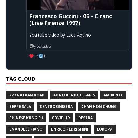
Francesco Guccini - 06 - Cirano
(Live Firenze 1997)
YouTube video by Luca Aquino
youtu.be
12
1
TAG CLOUD
729 NATHAN ROAD
ADA LUCIA DE CESARIS
AMBIENTE
BEPPE SALA
CENTROSINISTRA
CHAN HON CHUNG
CHINESE KUNG FU
COVID-19
DESTRA
EMANUELE FIANO
ENRICO FEDRIGHINI
EUROPA