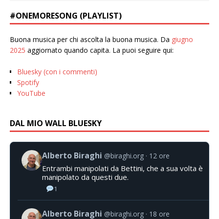
#ONEMORESONG (PLAYLIST)
Buona musica per chi ascolta la buona musica. Da
giugno
2025
aggiornato quando capita. La puoi seguire qui:
Bluesky (con i commenti)
Spotify
YouTube
DAL MIO WALL BLUESKY
Alberto Biraghi
@biraghi.org
12 ore
Entrambi manipolati da Bettini, che a sua volta è
manipolato da questi due.
1
Alberto Biraghi
@biraghi.org
18 ore