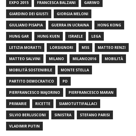
EXPO 2015
FRANCESCA BALZANI
GARIWO
GIARDINO DEI GIUSTI
GIORGIA MELONI
GIULIANO PISAPIA
GUERRA IN UCRAINA
HONG KONG
HUNG GAR
HUNG KUEN
ISRAELE
LEGA
LETIZIA MORATTI
LORSIGNORI
M5S
MATTEO RENZI
MATTEO SALVINI
MILANO
MILANO2016
MOBILITÀ
MOBILITÀ SOSTENIBILE
MONTE STELLA
PARTITO DEMOCRATICO
PD
PIERFRANCESCO MAJORINO
PIERFRANCESCO MARAN
PRIMARIE
RICETTE
SIAMOTUTTIFALLACI
SILVIO BERLUSCONI
SINISTRA
STEFANO PARISI
VLADIMIR PUTIN