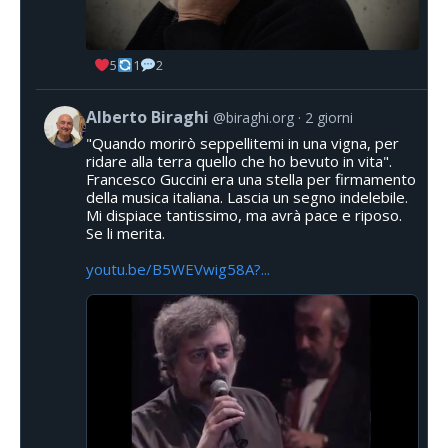
5
1
2
Alberto Biraghi
@biraghi.org
2 giorni
"Quando morirò seppellitemi in una vigna, per
ridare alla terra quello che ho bevuto in vita".
Francesco Guccini era una stella per firmamento
della musica italiana. Lascia un segno indelebile.
Mi dispiace tantissimo, ma avrà pace e riposo.
Se li merita.
youtu.be/B5WEVwig58A?...