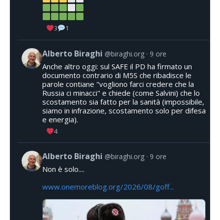
3
1
Alberto Biraghi
@biraghi.org
9 ore
Anche altro oggi: sul SAFE il PD ha firmato un
documento contrario di M5S che ribadisce le
parole contiane "vogliono farci credere che la
Russia ci minacci" e chiede (come Salvini) che lo
scostamento sia fatto per la sanità (impossibile,
siamo in infrazione, scostamento solo per difesa
e energia).
4
Alberto Biraghi
@biraghi.org
9 ore
Non è solo....
www.onemoreblog.org/2026/08/goff...