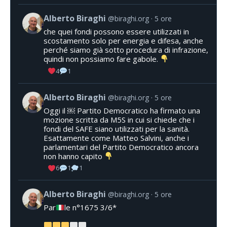
Alberto Biraghi
@biraghi.org
5 ore
che quei fondi possono essere utilizzati in
scostamento solo per energia e difesa, anche
perché siamo già sotto procedura di infrazione,
quindi non possiamo fare gabole.
4
1
Alberto Biraghi
@biraghi.org
5 ore
Oggi il ￼ Partito Democratico ha firmato una
mozione scritta da M5S in cui si chiede che i
fondi del SAFE siano utilizzati per la sanità.
Esattamente come Matteo Salvini, anche i
parlamentari del Partito Democratico ancora
non hanno capito
6
1
1
Alberto Biraghi
@biraghi.org
5 ore
Par
le n°1675 3/6*