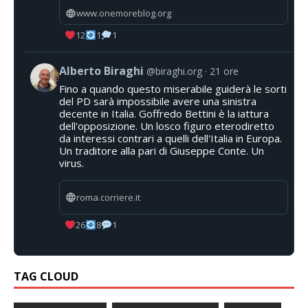
www.onemoreblog.org
12
1
1
Alberto Biraghi
@biraghi.org
21 ore
Fino a quando questo miserabile guiderà le sorti
del PD sarà impossibile avere una sinistra
decente in Italia. Goffredo Bettini è la iattura
dell'opposizione. Un losco figuro eterodiretto
da interessi contrari a quelli dell'Italia in Europa.
Un traditore alla pari di Giuseppe Conte. Un
virus.
roma.corriere.it
26
8
1
TAG CLOUD