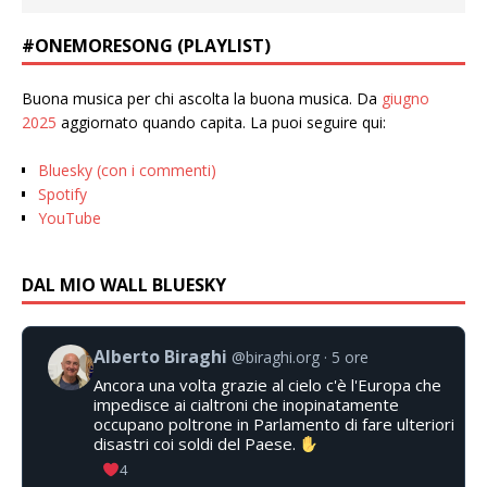
#ONEMORESONG (PLAYLIST)
Buona musica per chi ascolta la buona musica. Da
giugno
2025
aggiornato quando capita. La puoi seguire qui:
Bluesky (con i commenti)
Spotify
YouTube
DAL MIO WALL BLUESKY
Alberto Biraghi
@biraghi.org
5 ore
Ancora una volta grazie al cielo c'è l'Europa che
impedisce ai cialtroni che inopinatamente
occupano poltrone in Parlamento di fare ulteriori
disastri coi soldi del Paese.
4