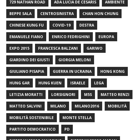
729 NATHAN ROAD
ADA LUCIA DE CESARIS
AMBIENTE
BEPPE SALA
CENTROSINISTRA
CHAN HON CHUNG
CHINESE KUNG FU
COVID-19
DESTRA
EMANUELE FIANO
ENRICO FEDRIGHINI
EUROPA
EXPO 2015
FRANCESCA BALZANI
GARIWO
GIARDINO DEI GIUSTI
GIORGIA MELONI
GIULIANO PISAPIA
GUERRA IN UCRAINA
HONG KONG
HUNG GAR
HUNG KUEN
ISRAELE
LEGA
LETIZIA MORATTI
LORSIGNORI
M5S
MATTEO RENZI
MATTEO SALVINI
MILANO
MILANO2016
MOBILITÀ
MOBILITÀ SOSTENIBILE
MONTE STELLA
PARTITO DEMOCRATICO
PD