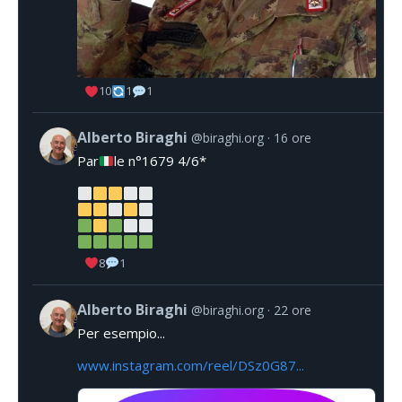
10
1
1
Alberto Biraghi
@biraghi.org
16 ore
Par
le n°1679 4/6*
8
1
Alberto Biraghi
@biraghi.org
22 ore
Per esempio...
www.instagram.com/reel/DSz0G87...