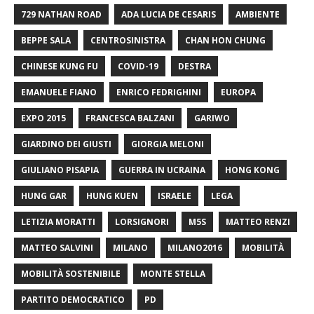
729 NATHAN ROAD
ADA LUCIA DE CESARIS
AMBIENTE
BEPPE SALA
CENTROSINISTRA
CHAN HON CHUNG
CHINESE KUNG FU
COVID-19
DESTRA
EMANUELE FIANO
ENRICO FEDRIGHINI
EUROPA
EXPO 2015
FRANCESCA BALZANI
GARIWO
GIARDINO DEI GIUSTI
GIORGIA MELONI
GIULIANO PISAPIA
GUERRA IN UCRAINA
HONG KONG
HUNG GAR
HUNG KUEN
ISRAELE
LEGA
LETIZIA MORATTI
LORSIGNORI
M5S
MATTEO RENZI
MATTEO SALVINI
MILANO
MILANO2016
MOBILITÀ
MOBILITÀ SOSTENIBILE
MONTE STELLA
PARTITO DEMOCRATICO
PD