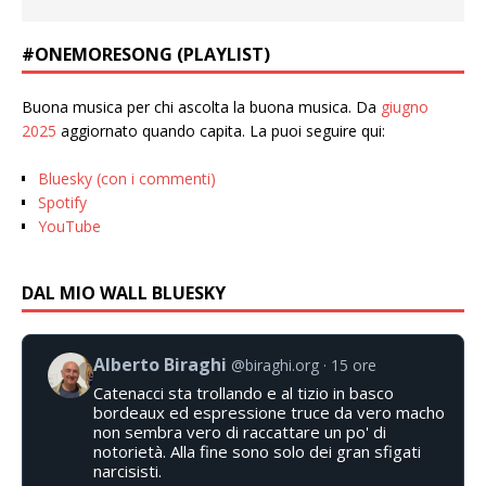
#ONEMORESONG (PLAYLIST)
Buona musica per chi ascolta la buona musica. Da
giugno
2025
aggiornato quando capita. La puoi seguire qui:
Bluesky (con i commenti)
Spotify
YouTube
DAL MIO WALL BLUESKY
Alberto Biraghi
@biraghi.org
15 ore
Catenacci sta trollando e al tizio in basco
bordeaux ed espressione truce da vero macho
non sembra vero di raccattare un po' di
notorietà. Alla fine sono solo dei gran sfigati
narcisisti.