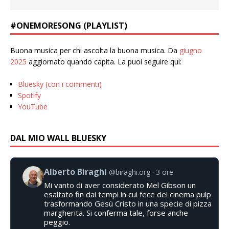
#ONEMORESONG (PLAYLIST)
Buona musica per chi ascolta la buona musica. Da
giugno
2025
aggiornato quando capita. La puoi seguire qui:
Bluesky (con i commenti)
Spotify
YouTube
DAL MIO WALL BLUESKY
Alberto Biraghi
@biraghi.org
3 ore
Mi vanto di aver considerato Mel Gibson un
esaltato fin dai tempi in cui fece del cinema pulp
trasformando Gesù Cristo in una specie di pizza
margherita. Si conferma tale, forse anche
peggio.