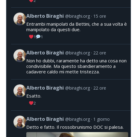
2
Alberto Biraghi
@biraghi.org
15 ore
Entrambi manipolati da Bettini, che a sua volta è
manipolato da questi due.
1
1
Alberto Biraghi
@biraghi.org
22 ore
Non ho dubbi, raramente ha detto una cosa non
condivisibile. Ma questo sbandieramento a
cadavere caldo mi mette tristezza.
Alberto Biraghi
@biraghi.org
22 ore
Esatto.
2
Alberto Biraghi
@biraghi.org
1 giorno
Detto e fatto. Il rossobrunismo DOC si palesa.