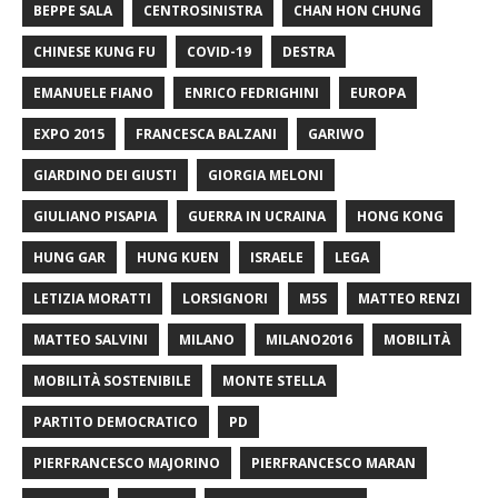
BEPPE SALA
CENTROSINISTRA
CHAN HON CHUNG
CHINESE KUNG FU
COVID-19
DESTRA
EMANUELE FIANO
ENRICO FEDRIGHINI
EUROPA
EXPO 2015
FRANCESCA BALZANI
GARIWO
GIARDINO DEI GIUSTI
GIORGIA MELONI
GIULIANO PISAPIA
GUERRA IN UCRAINA
HONG KONG
HUNG GAR
HUNG KUEN
ISRAELE
LEGA
LETIZIA MORATTI
LORSIGNORI
M5S
MATTEO RENZI
MATTEO SALVINI
MILANO
MILANO2016
MOBILITÀ
MOBILITÀ SOSTENIBILE
MONTE STELLA
PARTITO DEMOCRATICO
PD
PIERFRANCESCO MAJORINO
PIERFRANCESCO MARAN