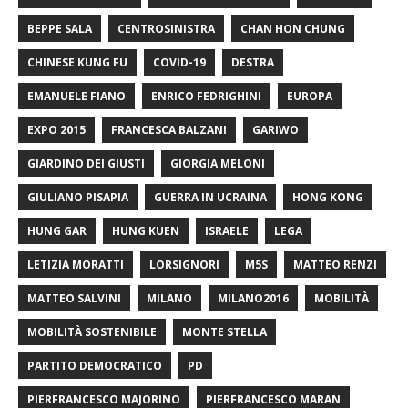
BEPPE SALA
CENTROSINISTRA
CHAN HON CHUNG
CHINESE KUNG FU
COVID-19
DESTRA
EMANUELE FIANO
ENRICO FEDRIGHINI
EUROPA
EXPO 2015
FRANCESCA BALZANI
GARIWO
GIARDINO DEI GIUSTI
GIORGIA MELONI
GIULIANO PISAPIA
GUERRA IN UCRAINA
HONG KONG
HUNG GAR
HUNG KUEN
ISRAELE
LEGA
LETIZIA MORATTI
LORSIGNORI
M5S
MATTEO RENZI
MATTEO SALVINI
MILANO
MILANO2016
MOBILITÀ
MOBILITÀ SOSTENIBILE
MONTE STELLA
PARTITO DEMOCRATICO
PD
PIERFRANCESCO MAJORINO
PIERFRANCESCO MARAN