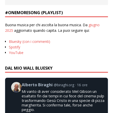
#ONEMORESONG (PLAYLIST)
Buona musica per chi ascolta la buona musica. Da
giugno
2025
aggiornato quando capita. La puoi seguire qui:
Bluesky (con i commenti)
Spotify
YouTube
DAL MIO WALL BLUESKY
Alberto Biraghi
@biraghi.org
16 ore
Mi vanto di aver considerato Mel Gibson un
esaltato fin dai tempi in cui fece del cinema pulp
trasformando Gesù Cristo in una specie di pizza
margherita. Si conferma tale, forse anche
peggio.