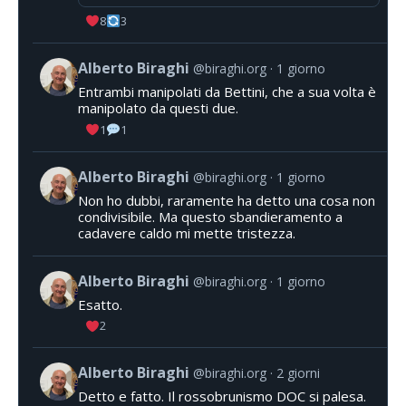
8
3
Alberto Biraghi
@biraghi.org
1 giorno
Entrambi manipolati da Bettini, che a sua volta è
manipolato da questi due.
1
1
Alberto Biraghi
@biraghi.org
1 giorno
Non ho dubbi, raramente ha detto una cosa non
condivisibile. Ma questo sbandieramento a
cadavere caldo mi mette tristezza.
Alberto Biraghi
@biraghi.org
1 giorno
Esatto.
2
Alberto Biraghi
@biraghi.org
2 giorni
Detto e fatto. Il rossobrunismo DOC si palesa.