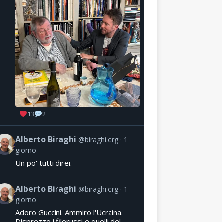
13
2
Alberto Biraghi
@biraghi.org
1
giorno
Un po' tutti direi.
Alberto Biraghi
@biraghi.org
1
giorno
Adoro Guccini. Ammiro l'Ucraina.
Disprezzo i filorussi e quelli del