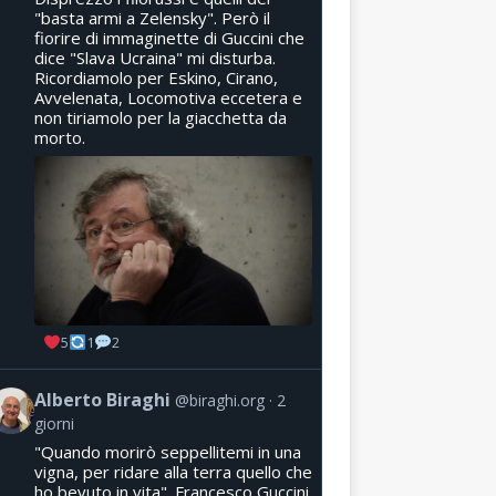
"basta armi a Zelensky". Però il
fiorire di immaginette di Guccini che
dice "Slava Ucraina" mi disturba.
Ricordiamolo per Eskino, Cirano,
Avvelenata, Locomotiva eccetera e
non tiriamolo per la giacchetta da
morto.
5
1
2
Alberto Biraghi
@biraghi.org
2
giorni
"Quando morirò seppellitemi in una
vigna, per ridare alla terra quello che
ho bevuto in vita". Francesco Guccini