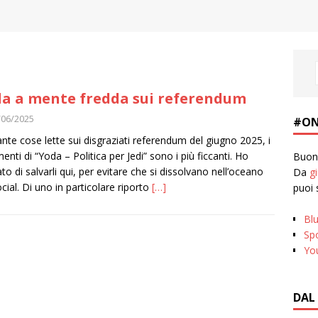
a a mente fredda sui referendum
/06/2025
#ON
ante cose lette sui disgraziati referendum del giugno 2025, i
nti di “Yoda – Politica per Jedi” sono i più ficcanti. Ho
Buona
to di salvarli qui, per evitare che si dissolvano nell’oceano
Da
g
ocial. Di uno in particolare riporto
[…]
puoi 
Bl
Spo
Yo
DAL