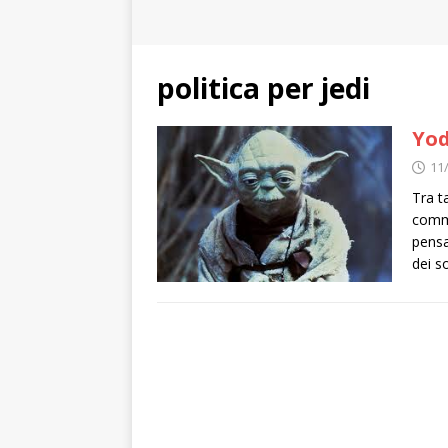
politica per jedi
Yod
11
Tra t
comme
pensa
dei s