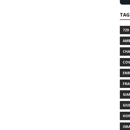
TAG
729
AMB
CHA
COV
ENR
FRA
GIA
GIU
HO
ISR