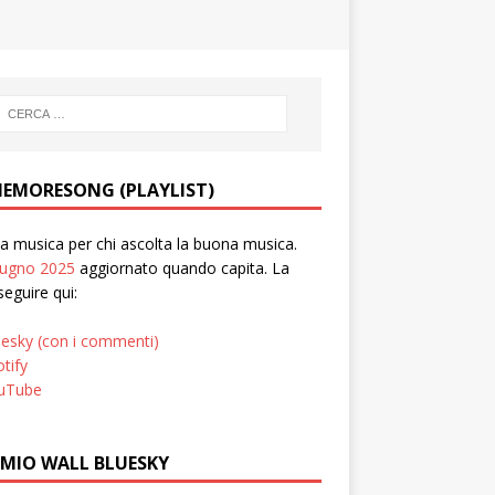
EMORESONG (PLAYLIST)
 musica per chi ascolta la buona musica.
iugno 2025
aggiornato quando capita. La
seguire qui:
uesky (con i commenti)
tify
uTube
 MIO WALL BLUESKY