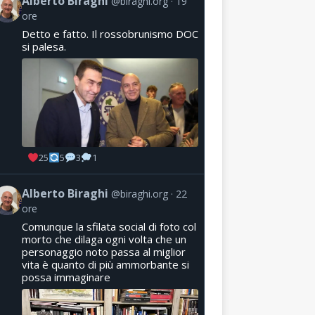
Alberto Biraghi
@biraghi.org
19
ore
Detto e fatto. Il rossobrunismo DOC
si palesa.
25
5
3
1
Alberto Biraghi
@biraghi.org
22
ore
Comunque la sfilata social di foto col
morto che dilaga ogni volta che un
personaggio noto passa al miglior
vita è quanto di più ammorbante si
possa immaginare