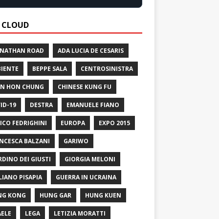
 CLOUD
 NATHAN ROAD
ADA LUCIA DE CESARIS
IENTE
BEPPE SALA
CENTROSINISTRA
N HON CHUNG
CHINESE KUNG FU
ID-19
DESTRA
EMANUELE FIANO
ICO FEDRIGHINI
EUROPA
EXPO 2015
NCESCA BALZANI
GARIWO
RDINO DEI GIUSTI
GIORGIA MELONI
LIANO PISAPIA
GUERRA IN UCRAINA
NG KONG
HUNG GAR
HUNG KUEN
AELE
LEGA
LETIZIA MORATTI