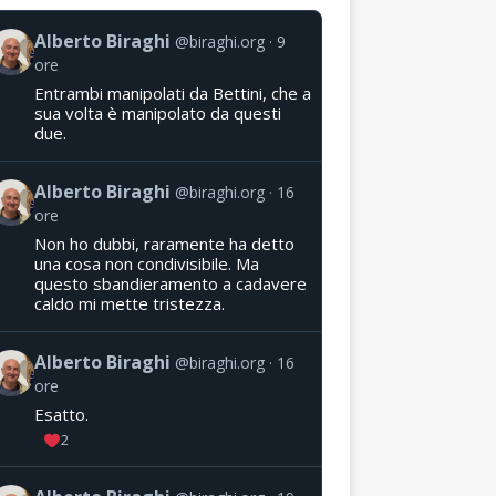
Alberto Biraghi
@biraghi.org
9
ore
Entrambi manipolati da Bettini, che a
sua volta è manipolato da questi
due.
Alberto Biraghi
@biraghi.org
16
ore
Non ho dubbi, raramente ha detto
una cosa non condivisibile. Ma
questo sbandieramento a cadavere
caldo mi mette tristezza.
Alberto Biraghi
@biraghi.org
16
ore
Esatto.
2