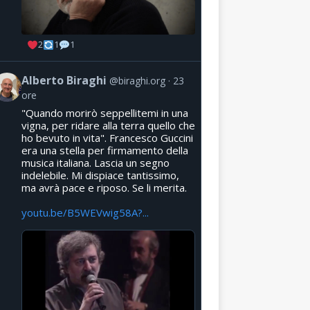
2
1
1
Alberto Biraghi
@biraghi.org
23
ore
"Quando morirò seppellitemi in una
vigna, per ridare alla terra quello che
ho bevuto in vita". Francesco Guccini
era una stella per firmamento della
musica italiana. Lascia un segno
indelebile. Mi dispiace tantissimo,
ma avrà pace e riposo. Se li merita.
youtu.be/B5WEVwig58A?...