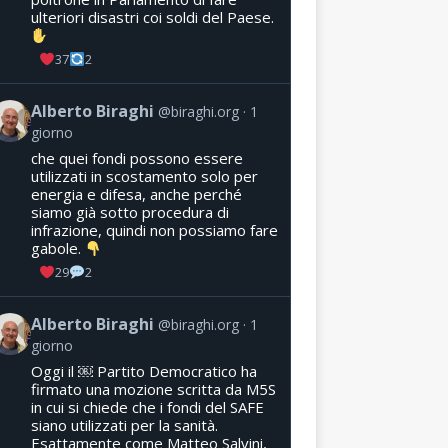
ulteriori disastri coi soldi del Paese.
37
2
Alberto Biraghi
@biraghi.org
1
giorno
che quei fondi possono essere
utilizzati in scostamento solo per
energia e difesa, anche perché
siamo già sotto procedura di
infrazione, quindi non possiamo fare
gabole.
29
2
Alberto Biraghi
@biraghi.org
1
giorno
Oggi il ￼ Partito Democratico ha
firmato una mozione scritta da M5S
in cui si chiede che i fondi del SAFE
siano utilizzati per la sanità.
Esattamente come Matteo Salvini,