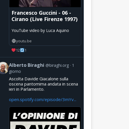
Francesco Guccini - 06 -
Cirano (Live Firenze 1997)
YouTube video by Luca Aquino
youtu.be
12
1
Alberto Biraghi
@biraghi.org
1
giorno
Ascolta Davide Giacalone sulla
oscena pantomima andata in scena
ieri in Parlamento.
open.spotify.com/episode/3mYv...