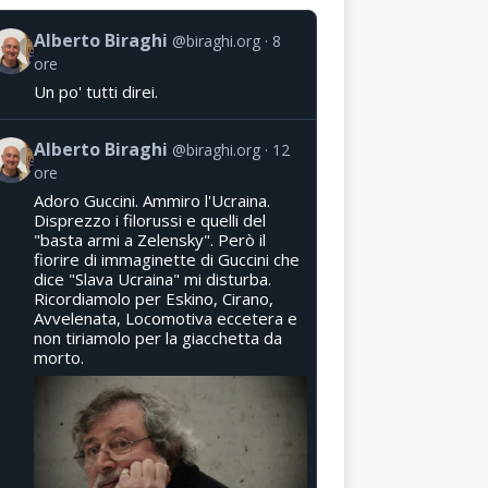
Alberto Biraghi
@biraghi.org
8
ore
Un po' tutti direi.
Alberto Biraghi
@biraghi.org
12
ore
Adoro Guccini. Ammiro l'Ucraina.
Disprezzo i filorussi e quelli del
"basta armi a Zelensky". Però il
fiorire di immaginette di Guccini che
dice "Slava Ucraina" mi disturba.
Ricordiamolo per Eskino, Cirano,
Avvelenata, Locomotiva eccetera e
non tiriamolo per la giacchetta da
morto.