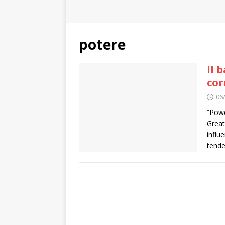
potere
Il 
co
06
“Powe
Great
influ
tende