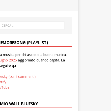
EMORESONG (PLAYLIST)
 musica per chi ascolta la buona musica.
iugno 2025
aggiornato quando capita. La
seguire qui:
uesky (con i commenti)
tify
uTube
 MIO WALL BLUESKY