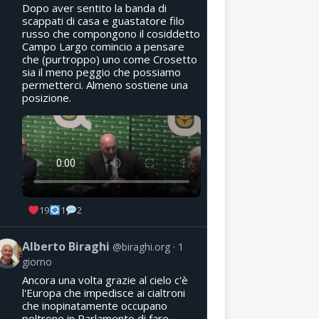
Dopo aver sentito la banda di
scappati di casa e guastatore filo
russo che compongono il cosiddetto
Campo Largo comincio a pensare
che (purtroppo) uno come Crosetto
sia il meno peggio che possiamo
permetterci. Almeno sostiene una
posizione.
19
1
2
Alberto Biraghi
@biraghi.org
1
giorno
Ancora una volta grazie al cielo c'è
l'Europa che impedisce ai cialtroni
che inopinatamente occupano
poltrone in Parlamento di fare