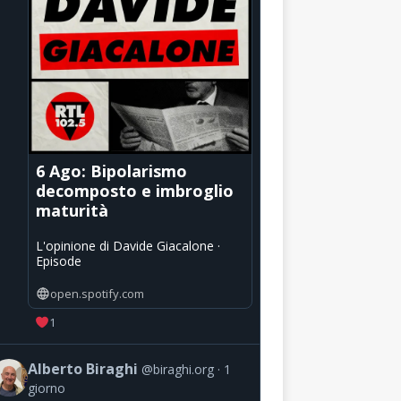
6 Ago: Bipolarismo
decomposto e imbroglio
maturità
L'opinione di Davide Giacalone ·
Episode
open.spotify.com
1
Alberto Biraghi
@biraghi.org
1
giorno