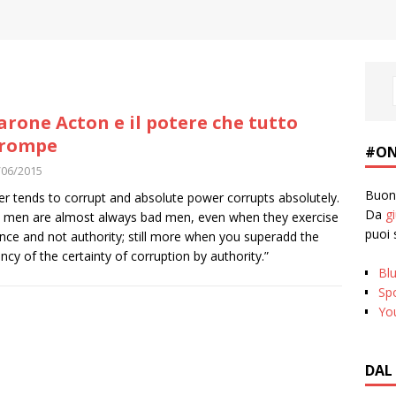
barone Acton e il potere che tutto
rrompe
#ON
/06/2015
Buona
r tends to corrupt and absolute power corrupts absolutely.
Da
g
 men are almost always bad men, even when they exercise
puoi 
ence and not authority; still more when you superadd the
ncy of the certainty of corruption by authority.”
Bl
Spo
Yo
DAL