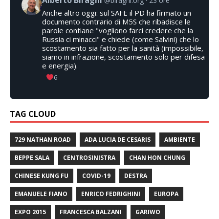
Alberto Biraghi
@biraghi.org
23 ore
Anche altro oggi: sul SAFE il PD ha firmato un
documento contrario di M5S che ribadisce le
parole contiane "vogliono farci credere che la
Russia ci minacci" e chiede (come Salvini) che lo
scostamento sia fatto per la sanità (impossibile,
siamo in infrazione, scostamento solo per difesa
e energia).
6
TAG CLOUD
729 NATHAN ROAD
ADA LUCIA DE CESARIS
AMBIENTE
BEPPE SALA
CENTROSINISTRA
CHAN HON CHUNG
CHINESE KUNG FU
COVID-19
DESTRA
EMANUELE FIANO
ENRICO FEDRIGHINI
EUROPA
EXPO 2015
FRANCESCA BALZANI
GARIWO