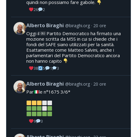
quindi non possiamo fare gabole.
26
2
Alberto Biraghi
@biraghi.org
20 ore
Oggi il ￼ Partito Democratico ha firmato una
mozione scritta da M5S in cui si chiede che i
fondi del SAFE siano utilizzati per la sanità.
Esattamente come Matteo Salvini, anche i
parlamentari del Partito Democratico ancora
non hanno capito
38
5
1
3
Alberto Biraghi
@biraghi.org
20 ore
Par
le n°1675 3/6*
9
3