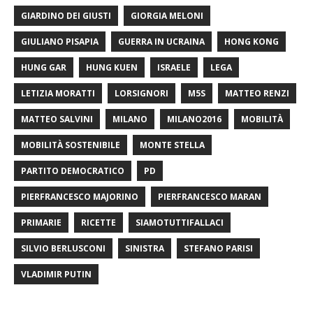
GIARDINO DEI GIUSTI
GIORGIA MELONI
GIULIANO PISAPIA
GUERRA IN UCRAINA
HONG KONG
HUNG GAR
HUNG KUEN
ISRAELE
LEGA
LETIZIA MORATTI
LORSIGNORI
M5S
MATTEO RENZI
MATTEO SALVINI
MILANO
MILANO2016
MOBILITÀ
MOBILITÀ SOSTENIBILE
MONTE STELLA
PARTITO DEMOCRATICO
PD
PIERFRANCESCO MAJORINO
PIERFRANCESCO MARAN
PRIMARIE
RICETTE
SIAMOTUTTIFALLACI
SILVIO BERLUSCONI
SINISTRA
STEFANO PARISI
VLADIMIR PUTIN