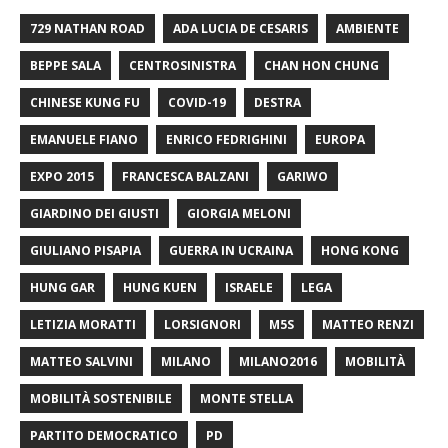
729 NATHAN ROAD
ADA LUCIA DE CESARIS
AMBIENTE
BEPPE SALA
CENTROSINISTRA
CHAN HON CHUNG
CHINESE KUNG FU
COVID-19
DESTRA
EMANUELE FIANO
ENRICO FEDRIGHINI
EUROPA
EXPO 2015
FRANCESCA BALZANI
GARIWO
GIARDINO DEI GIUSTI
GIORGIA MELONI
GIULIANO PISAPIA
GUERRA IN UCRAINA
HONG KONG
HUNG GAR
HUNG KUEN
ISRAELE
LEGA
LETIZIA MORATTI
LORSIGNORI
M5S
MATTEO RENZI
MATTEO SALVINI
MILANO
MILANO2016
MOBILITÀ
MOBILITÀ SOSTENIBILE
MONTE STELLA
PARTITO DEMOCRATICO
PD