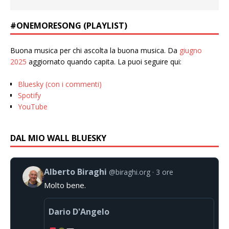
#ONEMORESONG (PLAYLIST)
Buona musica per chi ascolta la buona musica. Da
giugno
2025
aggiornato quando capita. La puoi seguire qui:
Bluesky (con i commenti)
Spotify
YouTube
DAL MIO WALL BLUESKY
Alberto Biraghi
@biraghi.org
3 ore
Molto bene.
Dario D'Angelo