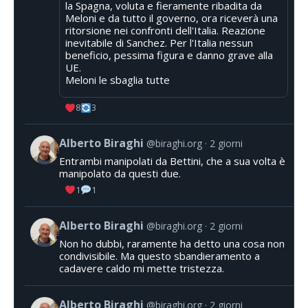
la Spagna, voluta e fieramente ribadita da
Meloni e da tutto il governo, ora riceverà una
ritorsione nei confronti dell'Italia. Reazione
inevitabile di Sanchez. Per l'Italia nessun
beneficio, pessima figura e danno grave alla
UE.
Meloni le sbaglia tutte
8
3
Alberto Biraghi
@biraghi.org
2 giorni
Entrambi manipolati da Bettini, che a sua volta è
manipolato da questi due.
1
1
Alberto Biraghi
@biraghi.org
2 giorni
Non ho dubbi, raramente ha detto una cosa non
condivisibile. Ma questo sbandieramento a
cadavere caldo mi mette tristezza.
Alberto Biraghi
@biraghi.org
2 giorni