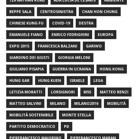
729 NATHAN ROAD
ADA LUCIA DE CESARIS
AMBIENTE
BEPPE SALA
CENTROSINISTRA
CHAN HON CHUNG
CHINESE KUNG FU
COVID-19
DESTRA
EMANUELE FIANO
ENRICO FEDRIGHINI
EUROPA
EXPO 2015
FRANCESCA BALZANI
GARIWO
GIARDINO DEI GIUSTI
GIORGIA MELONI
GIULIANO PISAPIA
GUERRA IN UCRAINA
HONG KONG
HUNG GAR
HUNG KUEN
ISRAELE
LEGA
LETIZIA MORATTI
LORSIGNORI
M5S
MATTEO RENZI
MATTEO SALVINI
MILANO
MILANO2016
MOBILITÀ
MOBILITÀ SOSTENIBILE
MONTE STELLA
PARTITO DEMOCRATICO
PD
PIERFRANCESCO MAJORINO
PIERFRANCESCO MARAN