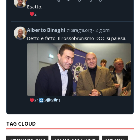
Esatto.
2
Alberto Biraghi
@biraghi.org
2 giorni
Detto e fatto. Il rossobrunismo DOC si palesa.
31
5
5
1
TAG CLOUD