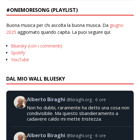
#ONEMORESONG (PLAYLIST)
Buona musica per chi ascolta la buona musica. Da
giugno
2025
aggiornato quando capita. La puoi seguire qui:
Bluesky (con i commenti)
Spotify
YouTube
DAL MIO WALL BLUESKY
Alberto Biraghi
@biraghi.org
6 ore
Non ho dubbi, raramente ha detto una cosa non
condivisibile. Ma questo sbandieramento a
cadavere caldo mi mette tristezza.
Alberto Biraghi
@biraghi.org
6 ore