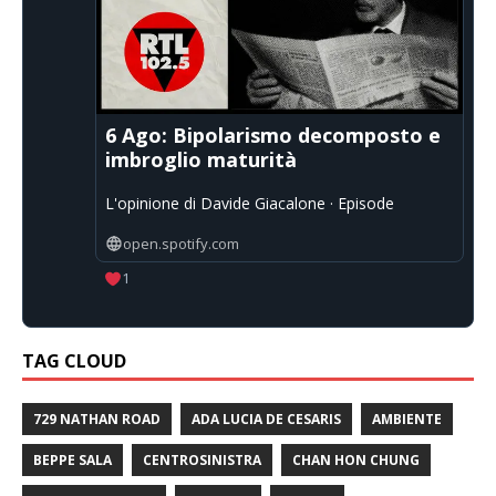
6 Ago: Bipolarismo decomposto e
imbroglio maturità
L'opinione di Davide Giacalone · Episode
open.spotify.com
1
TAG CLOUD
729 NATHAN ROAD
ADA LUCIA DE CESARIS
AMBIENTE
BEPPE SALA
CENTROSINISTRA
CHAN HON CHUNG