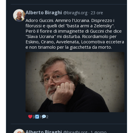
Alberto Biraghi
@biraghi.org
23 ore
Adoro Guccini. Ammiro l'Ucraina. Disprezzo i
filorussi e quelli del "basta armi a Zelensky".
Però il fiorire di immaginette di Guccini che dice
"Slava Ucraina" mi disturba. Ricordiamolo per
Eskino, Cirano, Avvelenata, Locomotiva eccetera
e non tiriamolo per la giacchetta da morto.
3
1
2
Alberto Biraghi
@biraghi.org
1 giorno