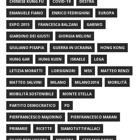
CHINESE KUNG FU
COVID-19
DESTRA
EMANUELE FIANO
ENRICO FEDRIGHINI
EUROPA
EXPO 2015
FRANCESCA BALZANI
GARIWO
GIARDINO DEI GIUSTI
GIORGIA MELONI
GIULIANO PISAPIA
GUERRA IN UCRAINA
HONG KONG
HUNG GAR
HUNG KUEN
ISRAELE
LEGA
LETIZIA MORATTI
LORSIGNORI
M5S
MATTEO RENZI
MATTEO SALVINI
MILANO
MILANO2016
MOBILITÀ
MOBILITÀ SOSTENIBILE
MONTE STELLA
PARTITO DEMOCRATICO
PD
PIERFRANCESCO MAJORINO
PIERFRANCESCO MARAN
PRIMARIE
RICETTE
SIAMOTUTTIFALLACI