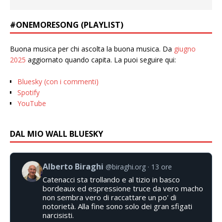
#ONEMORESONG (PLAYLIST)
Buona musica per chi ascolta la buona musica. Da
giugno
2025
aggiornato quando capita. La puoi seguire qui:
Bluesky (con i commenti)
Spotify
YouTube
DAL MIO WALL BLUESKY
Alberto Biraghi
@biraghi.org
13 ore
Catenacci sta trollando e al tizio in basco
bordeaux ed espressione truce da vero macho
non sembra vero di raccattare un po' di
notorietà. Alla fine sono solo dei gran sfigati
narcisisti.