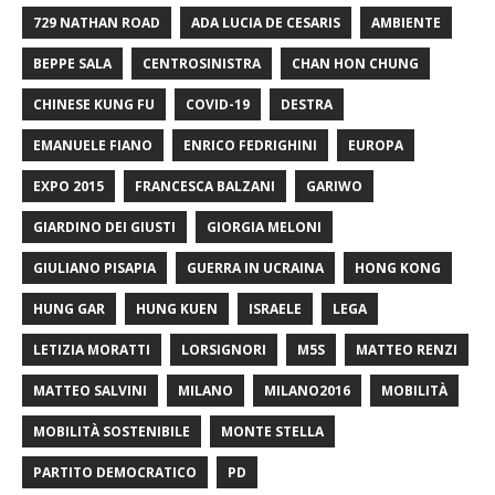
729 NATHAN ROAD
ADA LUCIA DE CESARIS
AMBIENTE
BEPPE SALA
CENTROSINISTRA
CHAN HON CHUNG
CHINESE KUNG FU
COVID-19
DESTRA
EMANUELE FIANO
ENRICO FEDRIGHINI
EUROPA
EXPO 2015
FRANCESCA BALZANI
GARIWO
GIARDINO DEI GIUSTI
GIORGIA MELONI
GIULIANO PISAPIA
GUERRA IN UCRAINA
HONG KONG
HUNG GAR
HUNG KUEN
ISRAELE
LEGA
LETIZIA MORATTI
LORSIGNORI
M5S
MATTEO RENZI
MATTEO SALVINI
MILANO
MILANO2016
MOBILITÀ
MOBILITÀ SOSTENIBILE
MONTE STELLA
PARTITO DEMOCRATICO
PD