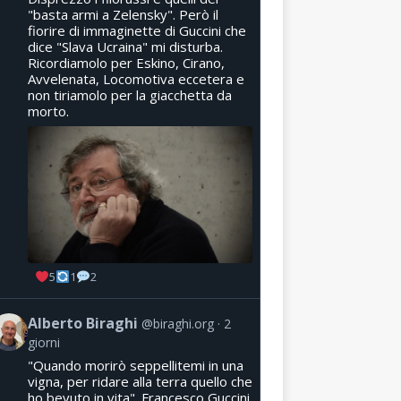
"basta armi a Zelensky". Però il
fiorire di immaginette di Guccini che
dice "Slava Ucraina" mi disturba.
Ricordiamolo per Eskino, Cirano,
Avvelenata, Locomotiva eccetera e
non tiriamolo per la giacchetta da
morto.
5
1
2
Alberto Biraghi
@biraghi.org
2
giorni
"Quando morirò seppellitemi in una
vigna, per ridare alla terra quello che
ho bevuto in vita". Francesco Guccini