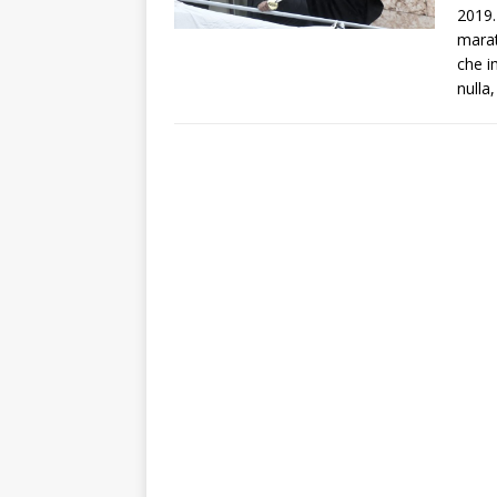
2019.
marat
che i
nulla