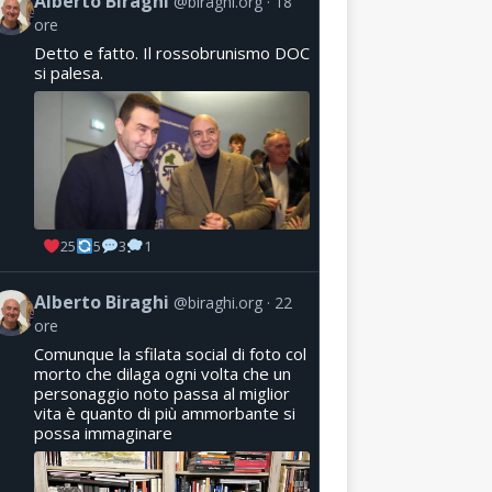
Alberto Biraghi
@biraghi.org
18
ore
Detto e fatto. Il rossobrunismo DOC
si palesa.
25
5
3
1
Alberto Biraghi
@biraghi.org
22
ore
Comunque la sfilata social di foto col
morto che dilaga ogni volta che un
personaggio noto passa al miglior
vita è quanto di più ammorbante si
possa immaginare