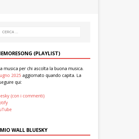
EMORESONG (PLAYLIST)
 musica per chi ascolta la buona musica.
iugno 2025
aggiornato quando capita. La
seguire qui:
uesky (con i commenti)
tify
uTube
 MIO WALL BLUESKY