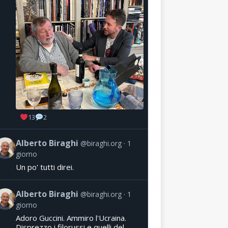
13
2
Alberto Biraghi
@biraghi.org
1
giorno
Un po' tutti direi.
Alberto Biraghi
@biraghi.org
1
giorno
Adoro Guccini. Ammiro l'Ucraina.
Disprezzo i filorussi e quelli del