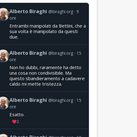
Alberto Biraghi
@biraghi.org
9
ore
Entrambi manipolati da Bettini, che a
sua volta è manipolato da questi
due.
Alberto Biraghi
@biraghi.org
15
ore
Non ho dubbi, raramente ha detto
una cosa non condivisibile. Ma
questo sbandieramento a cadavere
caldo mi mette tristezza.
Alberto Biraghi
@biraghi.org
15
ore
Esatto.
2