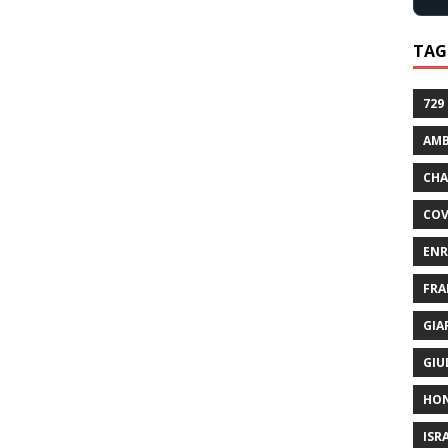
TAG
729
AMB
CHA
COV
ENR
FRA
GIA
GIU
HO
ISR