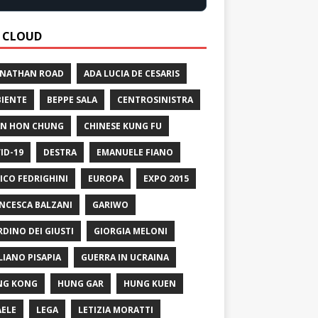
 CLOUD
 NATHAN ROAD
ADA LUCIA DE CESARIS
IENTE
BEPPE SALA
CENTROSINISTRA
N HON CHUNG
CHINESE KUNG FU
ID-19
DESTRA
EMANUELE FIANO
ICO FEDRIGHINI
EUROPA
EXPO 2015
NCESCA BALZANI
GARIWO
RDINO DEI GIUSTI
GIORGIA MELONI
LIANO PISAPIA
GUERRA IN UCRAINA
NG KONG
HUNG GAR
HUNG KUEN
AELE
LEGA
LETIZIA MORATTI