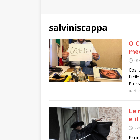
salviniscappa
O C
med
01
Così 
facil
Press
parti
Le 
e i
27
Più i