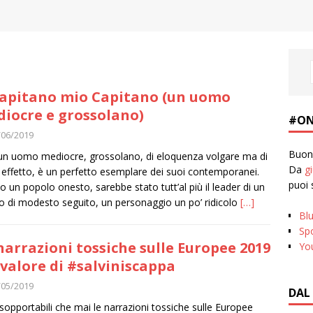
apitano mio Capitano (un uomo
iocre e grossolano)
#ON
/06/2019
Buona
un uomo mediocre, grossolano, di eloquenza volgare ma di
Da
g
e effetto, è un perfetto esemplare dei suoi contemporanei.
puoi 
o un popolo onesto, sarebbe stato tutt’al più il leader di un
to di modesto seguito, un personaggio un po’ ridicolo
[…]
Bl
Spo
narrazioni tossiche sulle Europee 2019
Yo
l valore di #salviniscappa
/05/2019
DAL
nsopportabili che mai le narrazioni tossiche sulle Europee