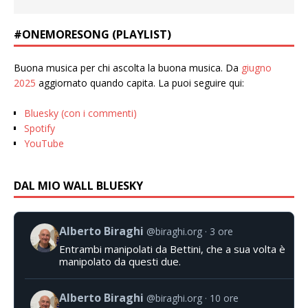
#ONEMORESONG (PLAYLIST)
Buona musica per chi ascolta la buona musica. Da
giugno
2025
aggiornato quando capita. La puoi seguire qui:
Bluesky (con i commenti)
Spotify
YouTube
DAL MIO WALL BLUESKY
Alberto Biraghi
@biraghi.org
3 ore
Entrambi manipolati da Bettini, che a sua volta è
manipolato da questi due.
Alberto Biraghi
@biraghi.org
10 ore