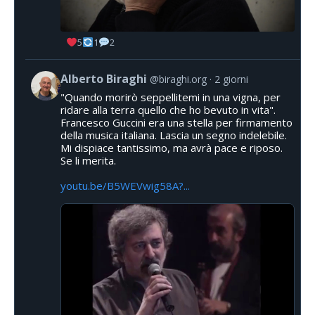
5
1
2
Alberto Biraghi
@biraghi.org
2 giorni
"Quando morirò seppellitemi in una vigna, per
ridare alla terra quello che ho bevuto in vita".
Francesco Guccini era una stella per firmamento
della musica italiana. Lascia un segno indelebile.
Mi dispiace tantissimo, ma avrà pace e riposo.
Se li merita.
youtu.be/B5WEVwig58A?...