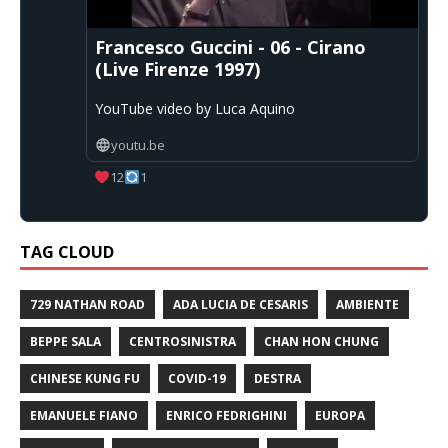
Francesco Guccini - 06 - Cirano
(Live Firenze 1997)
YouTube video by Luca Aquino
youtu.be
12
1
TAG CLOUD
729 NATHAN ROAD
ADA LUCIA DE CESARIS
AMBIENTE
BEPPE SALA
CENTROSINISTRA
CHAN HON CHUNG
CHINESE KUNG FU
COVID-19
DESTRA
EMANUELE FIANO
ENRICO FEDRIGHINI
EUROPA