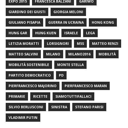
EXPO 2015
FRANCESCA BALZANI
GARIWO
GIARDINO DEI GIUSTI
GIORGIA MELONI
GIULIANO PISAPIA
GUERRA IN UCRAINA
HONG KONG
HUNG GAR
HUNG KUEN
ISRAELE
LEGA
LETIZIA MORATTI
LORSIGNORI
M5S
MATTEO RENZI
MATTEO SALVINI
MILANO
MILANO2016
MOBILITÀ
MOBILITÀ SOSTENIBILE
MONTE STELLA
PARTITO DEMOCRATICO
PD
PIERFRANCESCO MAJORINO
PIERFRANCESCO MARAN
PRIMARIE
RICETTE
SIAMOTUTTIFALLACI
SILVIO BERLUSCONI
SINISTRA
STEFANO PARISI
VLADIMIR PUTIN