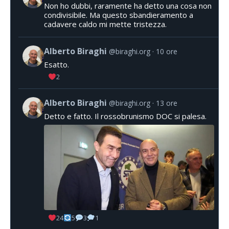
Non ho dubbi, raramente ha detto una cosa non
condivisibile. Ma questo sbandieramento a
cadavere caldo mi mette tristezza.
Alberto Biraghi
@biraghi.org
10 ore
Esatto.
2
Alberto Biraghi
@biraghi.org
13 ore
Detto e fatto. Il rossobrunismo DOC si palesa.
24
5
3
1