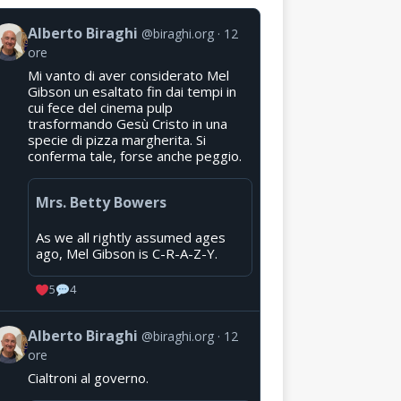
Alberto Biraghi
@biraghi.org
12
ore
Mi vanto di aver considerato Mel
Gibson un esaltato fin dai tempi in
cui fece del cinema pulp
trasformando Gesù Cristo in una
specie di pizza margherita. Si
conferma tale, forse anche peggio.
Mrs. Betty Bowers
As we all rightly assumed ages
ago, Mel Gibson is C-R-A-Z-Y.
5
4
Alberto Biraghi
@biraghi.org
12
ore
Cialtroni al governo.