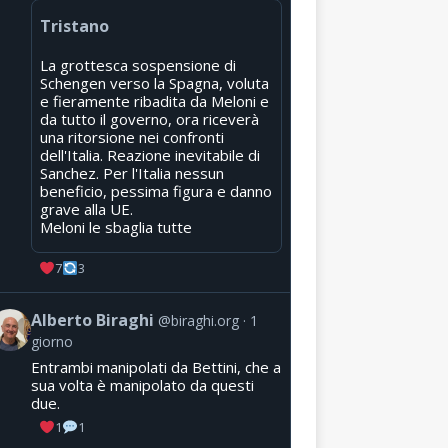
Tristano
La grottesca sospensione di
Schengen verso la Spagna, voluta
e fieramente ribadita da Meloni e
da tutto il governo, ora riceverà
una ritorsione nei confronti
dell'Italia. Reazione inevitabile di
Sanchez. Per l'Italia nessun
beneficio, pessima figura e danno
grave alla UE.
Meloni le sbaglia tutte
7
3
Alberto Biraghi
@biraghi.org
1
giorno
Entrambi manipolati da Bettini, che a
sua volta è manipolato da questi
due.
1
1