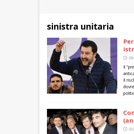
sinistra unitaria
Per
ist
08
Il “p
antic
Il ri
dovre
polit
Con
(an
03