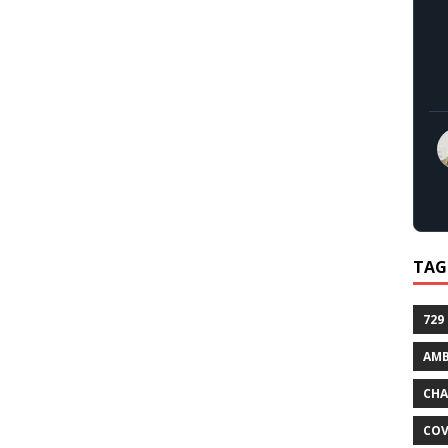
TAG
729
AMB
CHA
COV