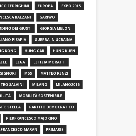
ICO FEDRIGHINI
EUROPA
EXPO 2015
NCESCA BALZANI
GARIWO
RDINO DEI GIUSTI
GIORGIA MELONI
LIANO PISAPIA
GUERRA IN UCRAINA
NG KONG
HUNG GAR
HUNG KUEN
AELE
LEGA
LETIZIA MORATTI
SIGNORI
M5S
MATTEO RENZI
TEO SALVINI
MILANO
MILANO2016
ILITÀ
MOBILITÀ SOSTENIBILE
TE STELLA
PARTITO DEMOCRATICO
PIERFRANCESCO MAJORINO
RFRANCESCO MARAN
PRIMARIE