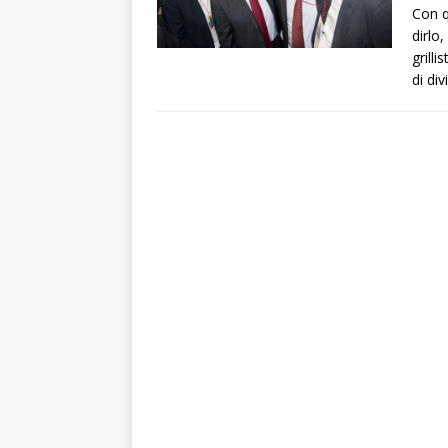
Con q
dirlo
grilli
di di