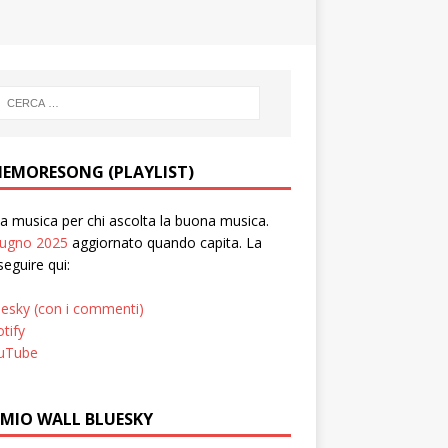
EMORESONG (PLAYLIST)
 musica per chi ascolta la buona musica.
iugno 2025
aggiornato quando capita. La
seguire qui:
uesky (con i commenti)
tify
uTube
 MIO WALL BLUESKY