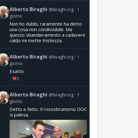
Alberto Biraghi
@biraghi.org
1
giorno
Non ho dubbi, raramente ha detto
una cosa non condivisibile. Ma
questo sbandieramento a cadavere
caldo mi mette tristezza.
Alberto Biraghi
@biraghi.org
1
giorno
Esatto.
2
Alberto Biraghi
@biraghi.org
1
giorno
Detto e fatto. Il rossobrunismo DOC
si palesa.