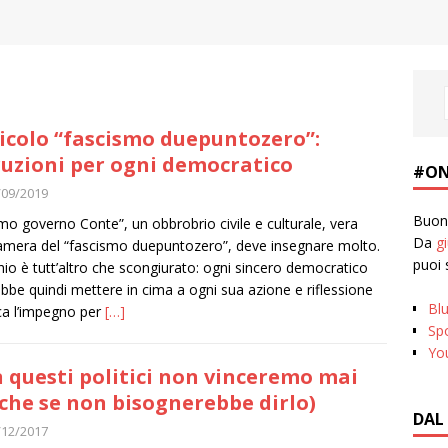
icolo “fascismo duepuntozero”:
ruzioni per ogni democratico
#ON
/09/2019
Buona
rimo governo Conte”, un obbrobrio civile e culturale, vera
Da
g
amera del “fascismo duepuntozero”, deve insegnare molto.
puoi 
schio è tutt’altro che scongiurato: ogni sincero democratico
bbe quindi mettere in cima a ogni sua azione e riflessione
Bl
ica l’impegno per
[…]
Spo
Yo
 questi politici non vinceremo mai
che se non bisognerebbe dirlo)
DAL
/12/2017