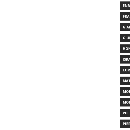
ENR
FRA
GIA
GIU
HO
ISR
LOR
MAT
MOB
MON
PD
PIE