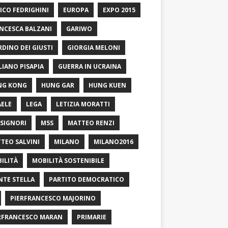
ICO FEDRIGHINI
EUROPA
EXPO 2015
NCESCA BALZANI
GARIWO
RDINO DEI GIUSTI
GIORGIA MELONI
LIANO PISAPIA
GUERRA IN UCRAINA
NG KONG
HUNG GAR
HUNG KUEN
AELE
LEGA
LETIZIA MORATTI
SIGNORI
M5S
MATTEO RENZI
TEO SALVINI
MILANO
MILANO2016
ILITÀ
MOBILITÀ SOSTENIBILE
TE STELLA
PARTITO DEMOCRATICO
PIERFRANCESCO MAJORINO
RFRANCESCO MARAN
PRIMARIE