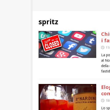
spritz
Chi
i f
11
La po
al No
della
fasti
Elo
com
18
Lo sp