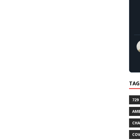
TAG
729
AMB
CHA
COV