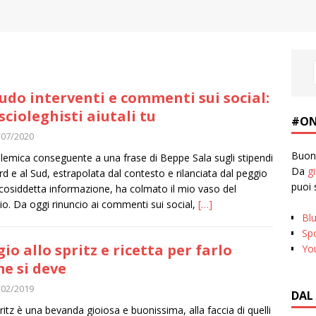
udo interventi e commenti sui social:
ascioleghisti aiutali tu
#ON
/07/2020
Buona
lemica conseguente a una frase di Beppe Sala sugli stipendi
Da
g
rd e al Sud, estrapolata dal contesto e rilanciata dal peggio
puoi 
 cosiddetta informazione, ha colmato il mio vaso del
dio. Da oggi rinuncio ai commenti sui social,
[…]
Bl
Spo
gio allo spritz e ricetta per farlo
Yo
e si deve
/02/2019
DAL
ritz è una bevanda gioiosa e buonissima, alla faccia di quelli