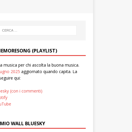
EMORESONG (PLAYLIST)
 musica per chi ascolta la buona musica.
iugno 2025
aggiornato quando capita. La
seguire qui:
uesky (con i commenti)
tify
uTube
 MIO WALL BLUESKY