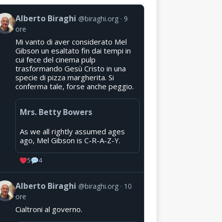
Alberto Biraghi
@biraghi.org
9
ore
Mi vanto di aver considerato Mel
Gibson un esaltato fin dai tempi in
cui fece del cinema pulp
trasformando Gesù Cristo in una
specie di pizza margherita. Si
conferma tale, forse anche peggio.
Mrs. Betty Bowers
As we all rightly assumed ages
ago, Mel Gibson is C-R-A-Z-Y.
5
4
Alberto Biraghi
@biraghi.org
10
ore
Cialtroni al governo.