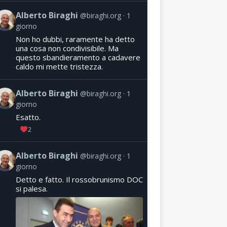
Alberto Biraghi
@biraghi.org
1
giorno
Non ho dubbi, raramente ha detto
una cosa non condivisibile. Ma
questo sbandieramento a cadavere
caldo mi mette tristezza.
Alberto Biraghi
@biraghi.org
1
giorno
Esatto.
2
Alberto Biraghi
@biraghi.org
1
giorno
Detto e fatto. Il rossobrunismo DOC
si palesa.