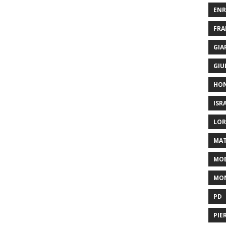
ENR
FRA
GIA
GIU
HO
ISR
LOR
MAT
MOB
MON
PD
PIE