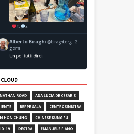
15
2
Alberto Biraghi
@biraghi.org
2
giorni
Un po' tutti direi.
 CLOUD
 NATHAN ROAD
ADA LUCIA DE CESARIS
IENTE
BEPPE SALA
CENTROSINISTRA
N HON CHUNG
CHINESE KUNG FU
ID-19
DESTRA
EMANUELE FIANO