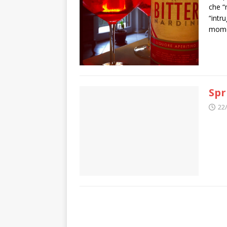
che “
“intr
momen
Spr
22