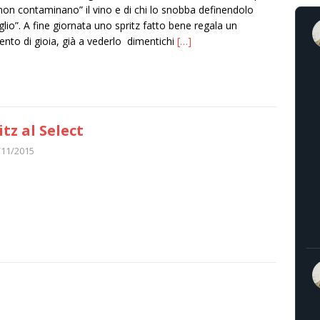
non contaminano” il vino e di chi lo snobba definendolo
uglio”. A fine giornata uno spritz fatto bene regala un
to di gioia, già a vederlo dimentichi
[…]
itz al Select
/11/2015