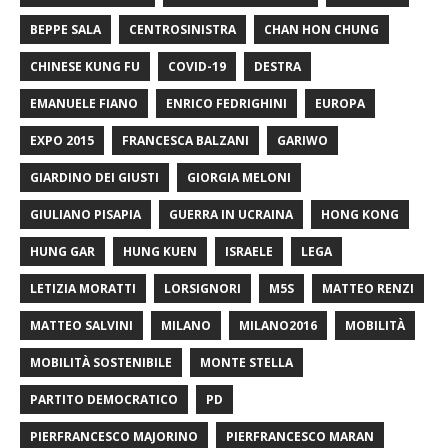
BEPPE SALA
CENTROSINISTRA
CHAN HON CHUNG
CHINESE KUNG FU
COVID-19
DESTRA
EMANUELE FIANO
ENRICO FEDRIGHINI
EUROPA
EXPO 2015
FRANCESCA BALZANI
GARIWO
GIARDINO DEI GIUSTI
GIORGIA MELONI
GIULIANO PISAPIA
GUERRA IN UCRAINA
HONG KONG
HUNG GAR
HUNG KUEN
ISRAELE
LEGA
LETIZIA MORATTI
LORSIGNORI
M5S
MATTEO RENZI
MATTEO SALVINI
MILANO
MILANO2016
MOBILITÀ
MOBILITÀ SOSTENIBILE
MONTE STELLA
PARTITO DEMOCRATICO
PD
PIERFRANCESCO MAJORINO
PIERFRANCESCO MARAN