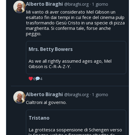
Alberto Biraghi
@biraghi.org
1 giorno
Mi vanto di aver considerato Mel Gibson un
esaltato fin dai tempi in cui fece del cinema pulp
trasformando Gesù Cristo in una specie di pizza
margherita. Si conferma tale, forse anche
peggio.
Mrs. Betty Bowers
As we all rightly assumed ages ago, Mel
Gibson is C-R-A-Z-Y.
6
4
Alberto Biraghi
@biraghi.org
1 giorno
Cialtroni al governo.
Tristano
La grottesca sospensione di Schengen verso
la Spagna, voluta e fieramente ribadita da