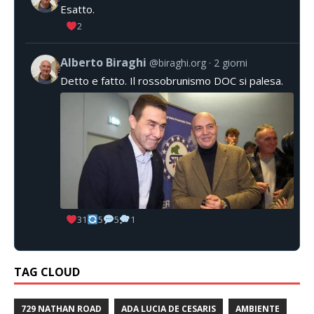
Esatto.
2
Alberto Biraghi
@biraghi.org
2 giorni
Detto e fatto. Il rossobrunismo DOC si palesa.
31
5
5
1
TAG CLOUD
729 NATHAN ROAD
ADA LUCIA DE CESARIS
AMBIENTE