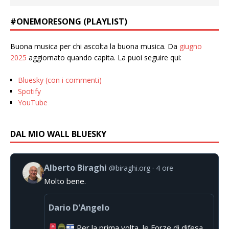
#ONEMORESONG (PLAYLIST)
Buona musica per chi ascolta la buona musica. Da
giugno
2025
aggiornato quando capita. La puoi seguire qui:
Bluesky (con i commenti)
Spotify
YouTube
DAL MIO WALL BLUESKY
Alberto Biraghi
@biraghi.org
4 ore
Molto bene.
Dario D'Angelo
Per la prima volta, le Forze di difesa