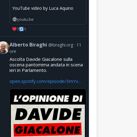
YouTube video by Luca Aquino
youtu.be
7
1
Alberto Biraghi
@biraghi.org
11
ore
Ascolta Davide Giacalone sulla
oscena pantomima andata in scena
ieri in Parlamento.
open.spotify.com/episode/3mYv...