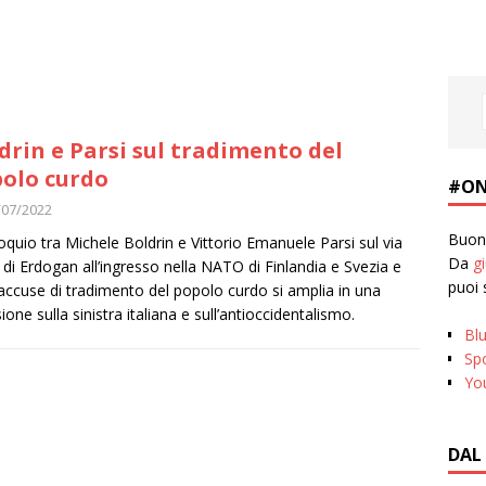
drin e Parsi sul tradimento del
olo curdo
#ON
/07/2022
Buona
lloquio tra Michele Boldrin e Vittorio Emanuele Parsi sul via
Da
g
a di Erdogan all’ingresso nella NATO di Finlandia e Svezia e
puoi 
 accuse di tradimento del popolo curdo si amplia in una
sione sulla sinistra italiana e sull’antioccidentalismo.
Bl
Spo
Yo
DAL