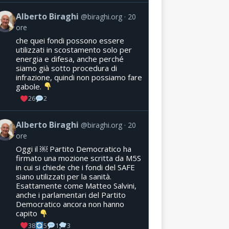
Alberto Biraghi
@biraghi.org
20
ore
che quei fondi possono essere
utilizzati in scostamento solo per
energia e difesa, anche perché
siamo già sotto procedura di
infrazione, quindi non possiamo fare
gabole.
26
2
Alberto Biraghi
@biraghi.org
20
ore
Oggi il ￼ Partito Democratico ha
firmato una mozione scritta da M5S
in cui si chiede che i fondi del SAFE
siano utilizzati per la sanità.
Esattamente come Matteo Salvini,
anche i parlamentari del Partito
Democratico ancora non hanno
capito
38
5
1
3