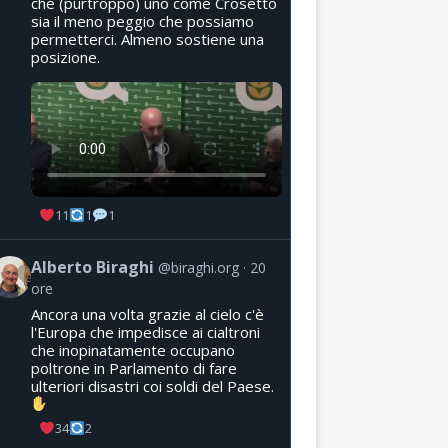
che (purtroppo) uno come Crosetto
sia il meno peggio che possiamo
permetterci. Almeno sostiene una
posizione.
11
1
1
Alberto Biraghi
@biraghi.org
20
ore
Ancora una volta grazie al cielo c'è
l'Europa che impedisce ai cialtroni
che inopinatamente occupano
poltrone in Parlamento di fare
ulteriori disastri coi soldi del Paese.
34
2