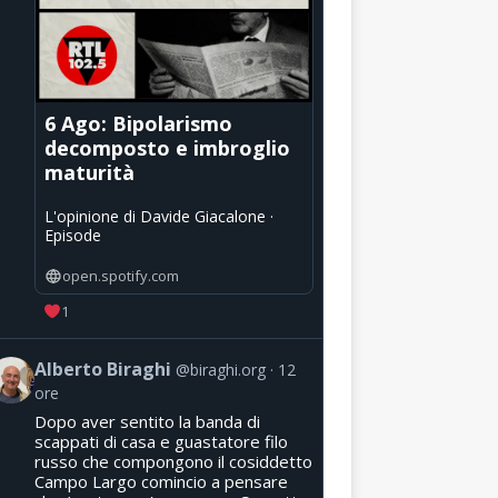
6 Ago: Bipolarismo
decomposto e imbroglio
maturità
L'opinione di Davide Giacalone ·
Episode
open.spotify.com
1
Alberto Biraghi
@biraghi.org
12
ore
Dopo aver sentito la banda di
scappati di casa e guastatore filo
russo che compongono il cosiddetto
Campo Largo comincio a pensare