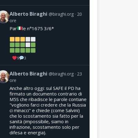
Alberto Biraghi
@biraghi.org
20
ore
Par
le n°1675 3/6*
9
3
Alberto Biraghi
@biraghi.org
23
ore
Anche altro oggi: sul SAFE il PD ha
firmato un documento contrario di
M5S che ribadisce le parole contiane
"vogliono farci credere che la Russia
ci minacci" e chiede (come Salvini)
che lo scostamento sia fatto per la
sanità (impossibile, siamo in
infrazione, scostamento solo per
difesa e energia).