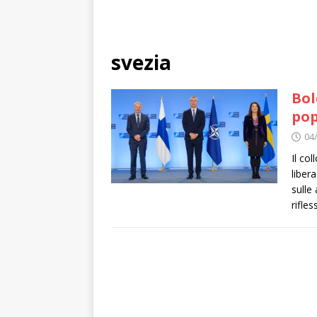
svezia
Bol
pop
04
Il co
liber
sulle
rifles