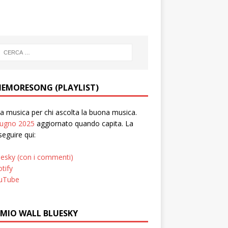
EMORESONG (PLAYLIST)
 musica per chi ascolta la buona musica.
iugno 2025
aggiornato quando capita. La
seguire qui:
uesky (con i commenti)
tify
uTube
 MIO WALL BLUESKY